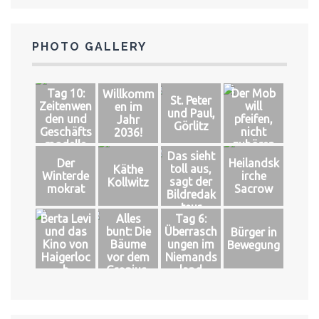
PHOTO GALLERY
Tag 10:
Der Mob
Willkomm
St. Peter
Zeitenwen
will
en im
und Paul,
den und
pfeifen,
Jahr
Görlitz
Geschäfts
nicht
2036!
modelle
zuhören
Das sieht
Der
Heilandsk
toll aus,
Käthe
Winterde
irche
sagt der
Kollwitz
mokrat
Sacrow
Bildredak
teur
Berta Levi
Alles
Tag 6:
und das
bunt: Die
Überrasch
Bürger in
Kino von
Bäume
ungen im
Bewegung
Haigerloc
vor dem
Niemands
h
Gropius-
land
Bau