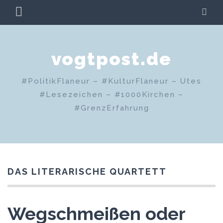
Zum
PRIMÄRES
SU
Inhalt
MENÜ
springen
vogtpost.de
#PolitikFlaneur – #KulturFlaneur – Utes
#Lesezeichen – #1000Kirchen –
#GrenzErfahrung
DAS LITERARISCHE QUARTETT
Wegschmeißen oder