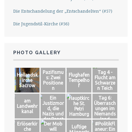
Die Entschandelung der „Entschandelten“ (#57)
Die Jugendstil-Kirche (#56)
PHOTO GALLERY
Pazifismu
Tag 4 -
Heilandsk
Flughafen
s: Zwei
Flucht am
irche
Tempelho
Positione
Schwarze
Sacrow
f
n
n Teich
Ein
Tag 6:
Hauptkirc
am
Justizmor
Überrasch
he St.
Landwehr
d, die
ungen im
Petri
kanal
Nazis und
Niemands
Hamburg
der Papst
land
Erlöserkir
Der Mob
#PolitikFl
Luftige
che
will
aneur: Ein
Männertr