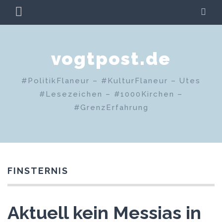
Zum
PRIMÄRES
SU
Inhalt
MENÜ
springen
vogtpost.de
#PolitikFlaneur – #KulturFlaneur – Utes
#Lesezeichen – #1000Kirchen –
#GrenzErfahrung
FINSTERNIS
Aktuell kein Messias in