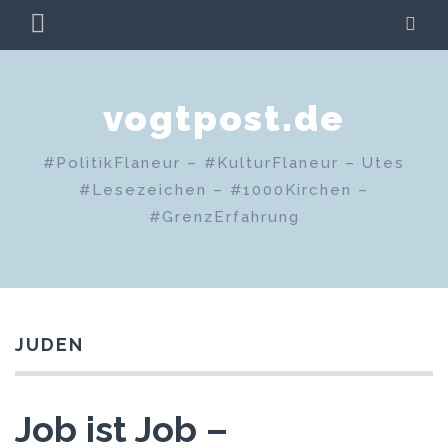
Zum
PRIMÄRES
SU
Inhalt
MENÜ
springen
vogtpost.de
#PolitikFlaneur – #KulturFlaneur – Utes
#Lesezeichen – #1000Kirchen –
#GrenzErfahrung
JUDEN
Job ist Job –