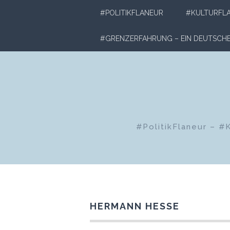
Zum
#POLITIKFLANEUR
#KULTURFL
Inhalt
springen
#GRENZERFAHRUNG – EIN DEUTSC
#PolitikFlaneur – #
HERMANN HESSE