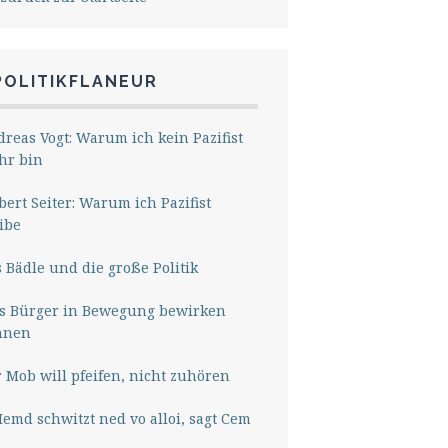
POLITIKFLANEUR
reas Vogt: Warum ich kein Pazifist
hr bin
ert Seiter: Warum ich Pazifist
ibe
 Bädle und die große Politik
s Bürger in Bewegung bewirken
nnen
 Mob will pfeifen, nicht zuhören
Hemd schwitzt ned vo alloi, sagt Cem