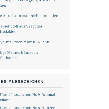
nnen
e Aura kann man nicht ausstellen
s sieht toll aus“, sagt der
dredakteur
rydikes Erben fahren U-Bahn
ftige Männerträume in
ffenhausen
TES #LESEZEICHEN
Utes #Lesezeichen Nr. 9: Dreimal
Island
Utes #Lesezeichen Nr. 8: Hunger