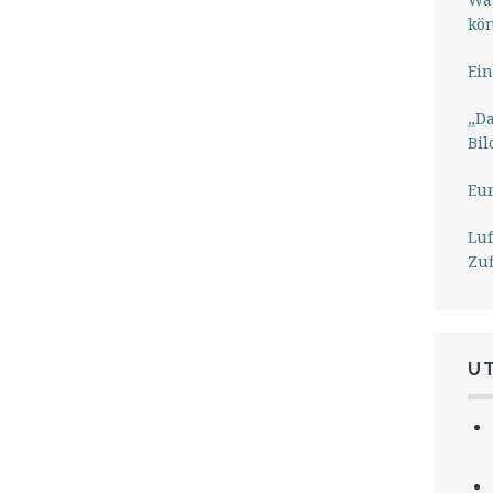
kö
Ein
„Da
Bil
Eu
Lu
Zu
U