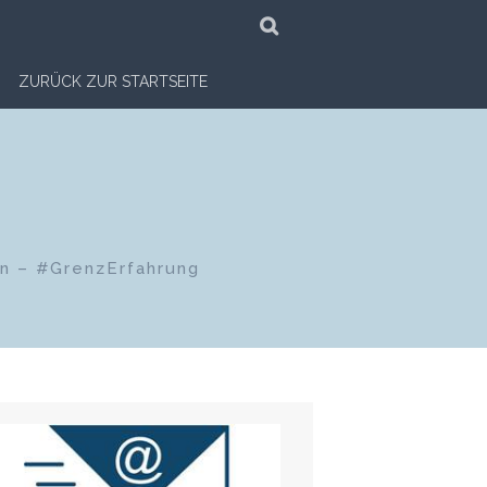
SUCHE
ZURÜCK ZUR STARTSEITE
en – #GrenzErfahrung