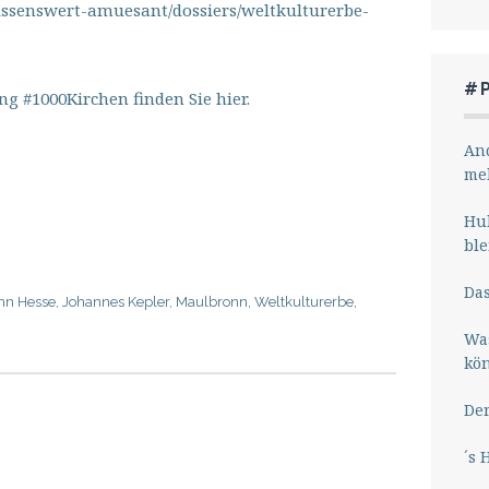
issenswert-amuesant/dossiers/weltkulturerbe-
#
 #1000Kirchen finden Sie hier.
And
me
Hub
ble
Das
n Hesse
,
Johannes Kepler
,
Maulbronn
,
Weltkulturerbe
,
Wa
kö
Der
´s 