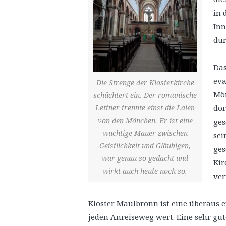
in 
Inn
dur
Das
eva
Die Strenge der Klosterkirche
Mör
schüchtert ein. Der romanische
Lettner trennte einst die Laien
dor
von den Mönchen. Er ist eine
ges
wuchtige Mauer zwischen
sei
Geistlichkeit und Gläubigen,
ges
war genau so gedacht und
Kir
wirkt auch heute noch so.
ver
Kloster Maulbronn ist eine überaus
jeden Anreiseweg wert. Eine sehr gu