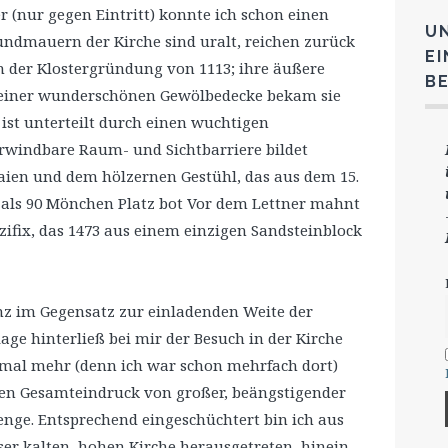
 (nur gegen Eintritt) konnte ich schon einen
U
ndmauern der Kirche sind uralt, reichen zurück
E
 der Klostergründung von 1113; ihre äußere
B
 einer wunderschönen Gewölbedecke bekam sie
 ist unterteilt durch einen wuchtigen
rwindbare Raum- und Sichtbarriere bildet
Laien und dem hölzernen Gestühl, das aus dem 15.
als 90 Mönchen Platz bot Vor dem Lettner mahnt
uzifix, das 1473 aus einem einzigen Sandsteinblock
z im Gegensatz zur einladenden Weite der
age hinterließ bei mir der Besuch in der Kirche
mal mehr (denn ich war schon mehrfach dort)
en Gesamteindruck von großer, beängstigender
enge. Entsprechend eingeschüchtert bin ich aus
ser kalten, hohen Kirche herausgetreten, hinein