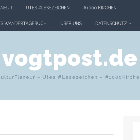
ANEUR
UTES #LESEZEICHEN
#1000 KIRCHEN
HES WANDERTAGEBUCH
ÜBER UNS
DATENSCHUTZ
vogtpost.de
KulturFlaneur – Utes #Lesezeichen – #1000Kirch