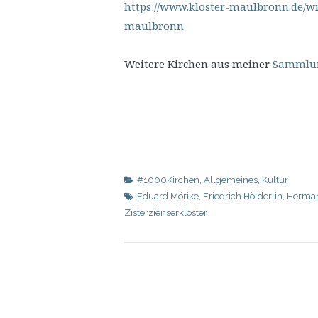
https://www.kloster-maulbronn.de/w
maulbronn
Weitere Kirchen aus meiner
Sammlung
#1000Kirchen
,
Allgemeines
,
Kultur
Eduard Mörike
,
Friedrich Hölderlin
,
Herman
Zisterzienserkloster