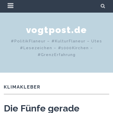
Zum
PRIMÄRES
SU
Inhalt
MENÜ
springen
vogtpost.de
#PolitikFlaneur – #KulturFlaneur – Utes
#Lesezeichen – #1000Kirchen –
#GrenzErfahrung
KLIMAKLEBER
Die Fünfe gerade