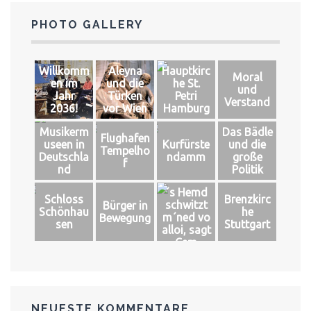
PHOTO GALLERY
Willkomm
Aleyna
Hauptkirc
Moral
en im
und die
he St.
und
Jahr
Türken
Petri
Verstand
2036!
vor Wien
Hamburg
Musikerm
Das Bädle
Flughafen
useen in
Kurfürste
und die
Tempelho
Deutschla
ndamm
große
f
nd
Politik
´s Hemd
Schloss
Brenzkirc
schwitzt
Bürger in
Schönhau
he
m´ned vo
Bewegung
sen
Stuttgart
alloi, sagt
Cem
NEUESTE KOMMENTARE