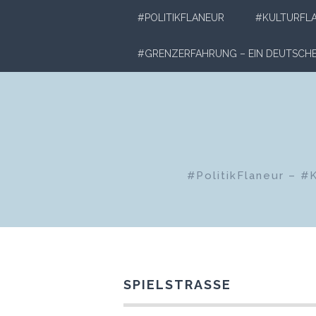
Zum
#POLITIKFLANEUR
#KULTURFL
Inhalt
springen
#GRENZERFAHRUNG – EIN DEUTSC
#PolitikFlaneur – #
SPIELSTRASSE