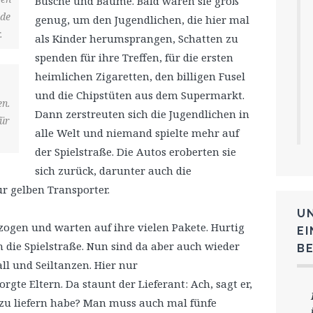
Büsche und Bäume. Bald waren sie groß
ade
genug, um den Jugendlichen, die hier mal
.
als Kinder herumsprangen, Schatten zu
spenden für ihre Treffen, für die ersten
heimlichen Zigaretten, den billigen Fusel
und die Chipstüten aus dem Supermarkt.
en.
Dann zerstreuten sich die Jugendlichen in
für
alle Welt und niemand spielte mehr auf
der Spielstraße. Die Autos eroberten sie
sich zurück, darunter auch die
r gelben Transporter.
U
zogen und warten auf ihre vielen Pakete. Hurtig
E
h die Spielstraße. Nun sind da aber auch wieder
B
ll und Seiltanzen. Hier nur
gte Eltern. Da staunt der Lieferant: Ach, sagt er,
h zu liefern habe? Man muss auch mal fünfe