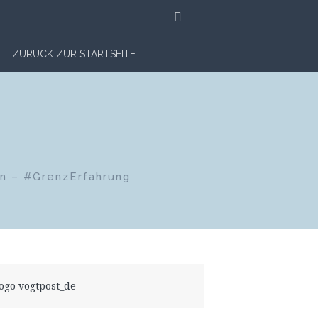
SUCHE
ZURÜCK ZUR STARTSEITE
en – #GrenzErfahrung