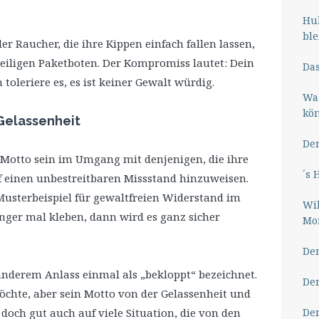
Hub
ble
er Raucher, die ihre Kippen einfach fallen lassen,
 eiligen Paketboten. Der Kompromiss lautet: Dein
Das
 toleriere es, es ist keiner Gewalt würdig.
Wa
kö
 Gelassenheit
Der
 Motto sein im Umgang mit denjenigen, die ihre
´s 
f einen unbestreitbaren Missstand hinzuweisen.
Musterbeispiel für gewaltfreien Widerstand im
Wil
ger mal kleben, dann wird es ganz sicher
Mor
Der
anderem Anlass einmal als „bekloppt“ bezeichnet.
Der
chte, aber sein Motto von der Gelassenheit und
Der
doch gut auch auf viele Situation, die von den