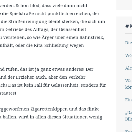
erden. Schon blöd, dass viele dann nicht
ie Spielstraße nicht pünktlich erreichen, der
die Straßenreinigung bleibt stecken, die sich um
#
m Getriebe des Alltags, der Gelassenheit
zu verstehen, so wie Ärger über einen Bahnstreik,
Die
ufhält, oder die Kita-Schließung wegen
Wo 
Ale
d rufen, das ist ja ganz etwas anderes! Der
tand der Erzieher auch, aber den Verkehr
Wa
ch! Das ist kein Fall für Gelassenheit, sondern für
kö
staates!
Ein
weggeworfenen Zigarettenkippen und das flinke
„Da
u ballen, wird in allen diesen Situationen wenig
Bil
Eu