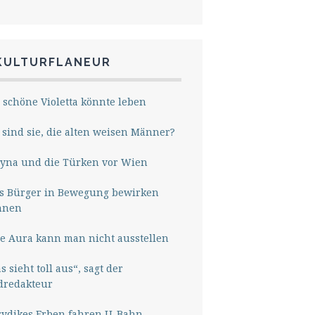
KULTURFLANEUR
 schöne Violetta könnte leben
sind sie, die alten weisen Männer?
yna und die Türken vor Wien
s Bürger in Bewegung bewirken
nnen
e Aura kann man nicht ausstellen
s sieht toll aus“, sagt der
dredakteur
rydikes Erben fahren U-Bahn