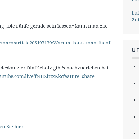
Lu
Zu
 „Die Fünfe gerade sein lassen“ kann man z.B.
tormarn/article205497179/Warum-kann-man-fuenf-
U
skanzler Olaf Scholz gibt’s nachzuerleben bei
utube.com/live/ft4HZittxKk?feature=share
en Sie hier.