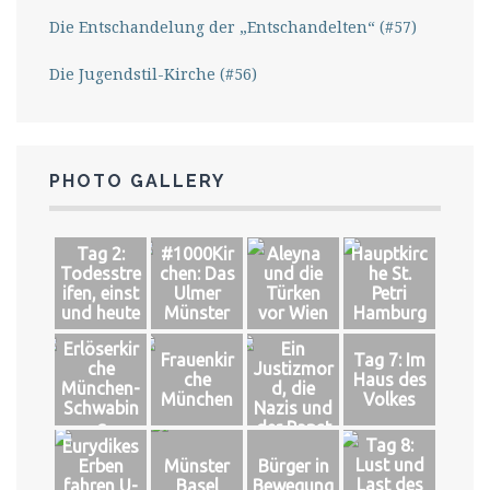
Die Entschandelung der „Entschandelten“ (#57)
Die Jugendstil-Kirche (#56)
PHOTO GALLERY
Tag 2:
#1000Kir
Aleyna
Hauptkirc
Todesstre
chen: Das
und die
he St.
ifen, einst
Ulmer
Türken
Petri
und heute
Münster
vor Wien
Hamburg
Erlöserkir
Ein
Frauenkir
Tag 7: Im
che
Justizmor
che
Haus des
München-
d, die
München
Volkes
Schwabin
Nazis und
g
der Papst
Tag 8:
Eurydikes
Lust und
Erben
Münster
Bürger in
Last des
fahren U-
Basel
Bewegung