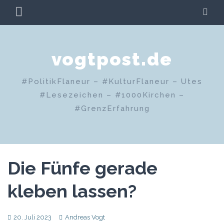
Zum
PRIMÄRES
SU
Inhalt
MENÜ
springen
vogtpost.de
#PolitikFlaneur – #KulturFlaneur – Utes
#Lesezeichen – #1000Kirchen –
#GrenzErfahrung
Die Fünfe gerade
kleben lassen?
20. Juli 2023
Andreas Vogt