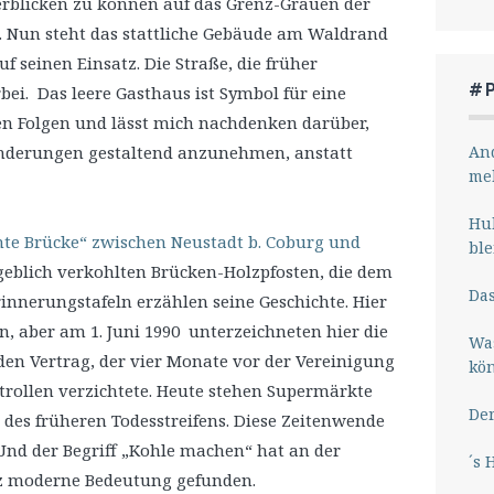
erblicken zu können auf das Grenz-Grauen der
. Nun steht das stattliche Gebäude am Waldrand
uf seinen Einsatz. Die Straße, die früher
#
bei. Das leere Gasthaus ist Symbol für eine
en Folgen und lässt mich nachdenken darüber,
And
ränderungen gestaltend anzunehmen, anstatt
me
Hub
te Brücke“ zwischen Neustadt b. Coburg und
ble
ngeblich verkohlten Brücken-Holzpfosten, die dem
Das
innerungstafeln erzählen seine Geschichte. Hier
n, aber am 1. Juni 1990 unterzeichneten hier die
Wa
den Vertrag, der vier Monate vor der Vereinigung
kö
trollen verzichtete. Heute stehen Supermärkte
Der
 des früheren Todesstreifens. Diese Zeitenwende
Und der Begriff „Kohle machen“ hat an der
´s 
z moderne Bedeutung gefunden.