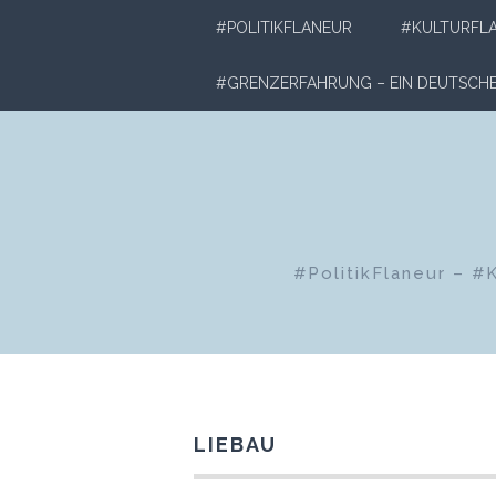
Zum
#POLITIKFLANEUR
#KULTURFL
Inhalt
springen
#GRENZERFAHRUNG – EIN DEUTSC
#PolitikFlaneur – #
LIEBAU