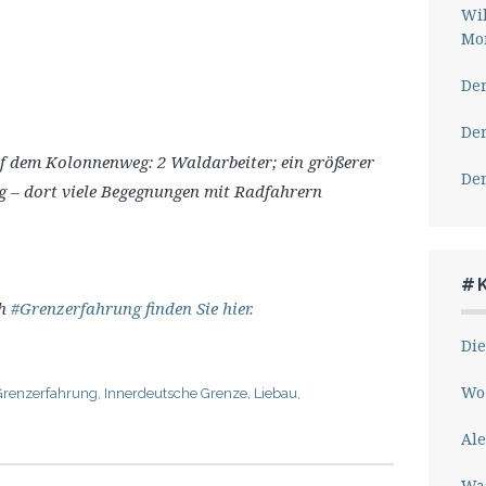
Wil
Mor
Der
Der
f dem Kolonnenweg: 2 Waldarbeiter; ein größerer
Der
eg – dort viele Begegnungen mit Radfahrern
#
ch
#Grenzerfahrung finden Sie hier.
Die
Wo 
Grenzerfahrung
,
Innerdeutsche Grenze
,
Liebau
,
Ale
Wa