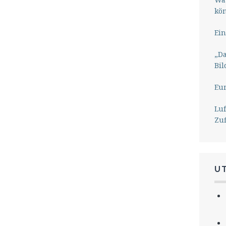
kö
Ein
„Da
Bil
Eu
Lu
Zu
U