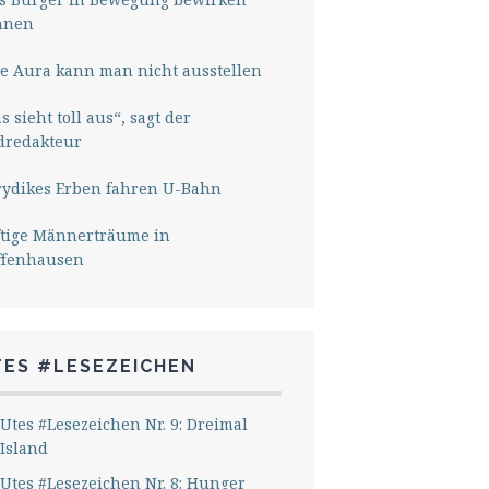
nnen
e Aura kann man nicht ausstellen
s sieht toll aus“, sagt der
dredakteur
rydikes Erben fahren U-Bahn
ftige Männerträume in
ffenhausen
TES #LESEZEICHEN
Utes #Lesezeichen Nr. 9: Dreimal
Island
Utes #Lesezeichen Nr. 8: Hunger