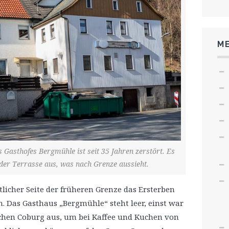
ME
Gasthofes Bergmühle ist seit 35 Jahren zerstört. Es
 der Terrasse aus, was nach Grenze aussieht.
tlicher Seite der früheren Grenze das Ersterben
n. Das Gasthaus „Bergmühle“ steht leer, einst war
schen Coburg aus, um bei Kaffee und Kuchen von