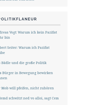
POLITIKFLANEUR
reas Vogt: Warum ich kein Pazifist
hr bin
ert Seiter: Warum ich Pazifist
ibe
 Bädle und die große Politik
s Bürger in Bewegung bewirken
nnen
 Mob will pfeifen, nicht zuhören
Hemd schwitzt ned vo alloi, sagt Cem