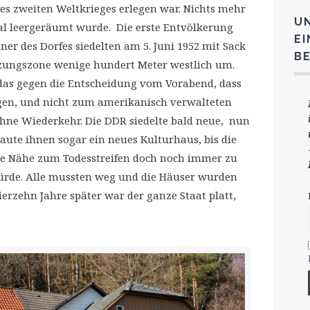
es zweiten Weltkrieges erlegen war. Nichts mehr
U
al leergeräumt wurde. Die erste Entvölkerung
E
ner des Dorfes siedelten am 5. Juni 1952 mit Sack
B
tzungszone wenige hundert Meter westlich um.
 das gegen die Entscheidung vom Vorabend, dass
gen, und nicht zum amerikanisch verwalteten
ohne Wiederkehr. Die DDR siedelte bald neue, nun
aute ihnen sogar ein neues Kulturhaus, bis die
die Nähe zum Todesstreifen doch noch immer zu
 würde. Alle mussten weg und die Häuser wurden
rzehn Jahre später war der ganze Staat platt,