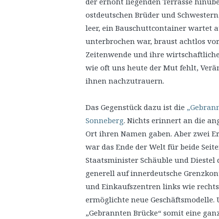
der erhöht liegenden Terrasse hinüb
ostdeutschen Brüder und Schwestern
leer, ein Bauschuttcontainer wartet a
unterbrochen war, braust achtlos vor
Zeitenwende und ihre wirtschaftlich
wie oft uns heute der Mut fehlt, Ve
ihnen nachzutrauern.
Das Gegenstück dazu ist die
„Gebrann
Sonneberg
. Nichts erinnert an die a
Ort ihren Namen gaben. Aber zwei Er
war das Ende der Welt für beide Seite
Staatsminister Schäuble und Diestel 
generell auf innerdeutsche Grenzkon
und Einkaufszentren links wie rechts
ermöglichte neue Geschäftsmodelle. 
„Gebrannten Brücke“ somit eine gan