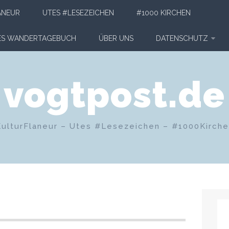
ANEUR
UTES #LESEZEICHEN
#1000 KIRCHEN
HES WANDERTAGEBUCH
ÜBER UNS
DATENSCHUTZ
vogtpost.de
KulturFlaneur – Utes #Lesezeichen – #1000Kirch