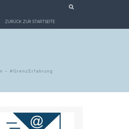
SUCHE
ZURÜCK ZUR STARTSEITE
en – #GrenzErfahrung