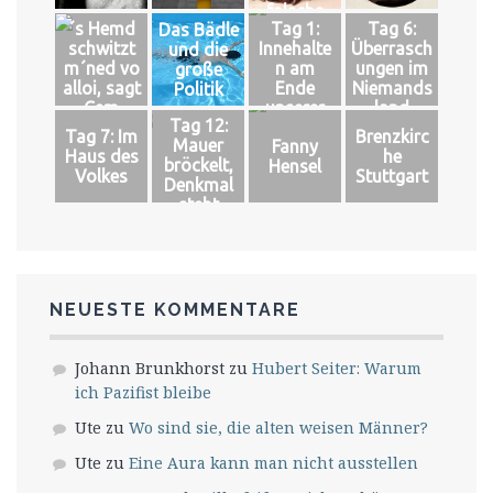
falsche
´s Hemd
Tag 1:
Tag 6:
Das Bädle
Könige
schwitzt
Innehalte
Überrasch
und die
m´ned vo
n am
ungen im
große
alloi, sagt
Ende
Niemands
Politik
Cem
unserer
land
Tag 12:
Welt
Tag 7: Im
Brenzkirc
Mauer
Fanny
Haus des
he
bröckelt,
Hensel
Volkes
Stuttgart
Denkmal
steht
NEUESTE KOMMENTARE
Johann Brunkhorst
zu
Hubert Seiter: Warum
ich Pazifist bleibe
Ute
zu
Wo sind sie, die alten weisen Männer?
Ute
zu
Eine Aura kann man nicht ausstellen