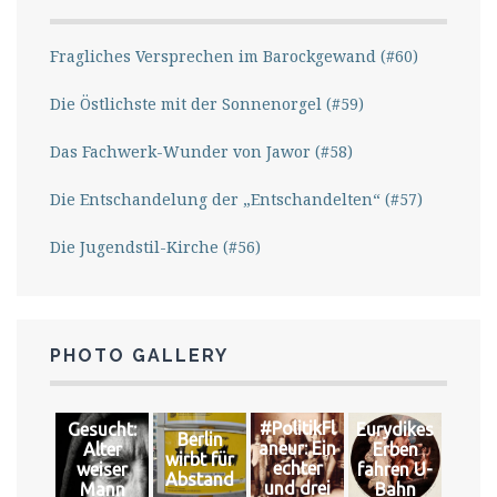
Fragliches Versprechen im Barockgewand (#60)
Die Östlichste mit der Sonnenorgel (#59)
Das Fachwerk-Wunder von Jawor (#58)
Die Entschandelung der „Entschandelten“ (#57)
Die Jugendstil-Kirche (#56)
PHOTO GALLERY
#PolitikFl
Gesucht:
Eurydikes
Berlin
aneur: Ein
Alter
Erben
wirbt für
echter
weiser
fahren U-
Abstand
und drei
Mann
Bahn