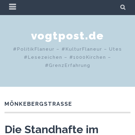
Zum
PRIMÄRES
SU
Inhalt
MENÜ
springen
vogtpost.de
#PolitikFlaneur – #KulturFlaneur – Utes
#Lesezeichen – #1000Kirchen –
#GrenzErfahrung
MÖNKEBERGSTRASSE
Die Standhafte im