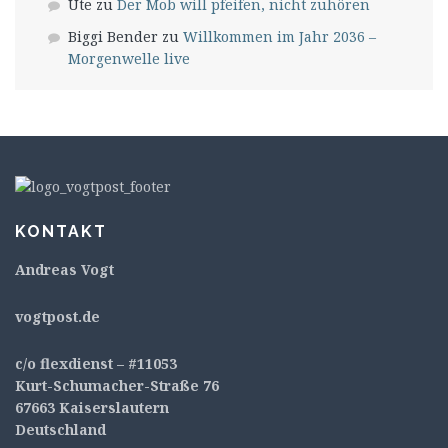
Ute
zu
Der Mob will pfeifen, nicht zuhören
Biggi Bender
zu
Willkommen im Jahr 2036 –
Morgenwelle live
KONTAKT
Andreas Vogt
v
ogtpost.de
c/o flexdienst – #11053
Kurt-Schumacher-Straße 76
67663 Kaiserslautern
Deutschland