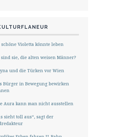
KULTURFLANEUR
 schöne Violetta könnte leben
sind sie, die alten weisen Männer?
yna und die Türken vor Wien
s Bürger in Bewegung bewirken
nnen
e Aura kann man nicht ausstellen
s sieht toll aus“, sagt der
dredakteur
rydikes Erben fahren U-Bahn