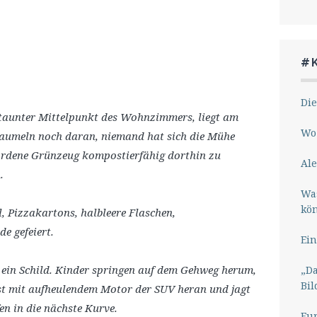
#
Die
taunter Mittelpunkt des Wohnzimmers, liegt am
Wo 
baumeln noch daran, niemand hat sich die Mühe
wordene Grünzeug kompostierfähig dorthin zu
Ale
n.
Wa
kö
, Pizzakartons, halbleere Flaschen,
e gefeiert.
Ein
t ein Schild. Kinder springen auf dem Gehweg herum,
„Da
Bil
st mit aufheulendem Motor der SUV heran und jagt
fen in die nächste Kurve.
Eu