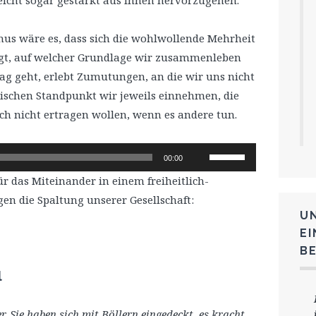
mus wäre es, dass sich die wohlwollende Mehrheit
igt, auf welcher Grundlage wir zusammenleben
ag geht, erlebt Zumutungen, an die wir uns nicht
tischen Standpunkt wir jeweils einnehmen, die
ch nicht ertragen wollen, wenn es andere tun.
Pfeiltasten
00:00
Hoch/Runter
ür das Miteinander in einem freiheitlich-
benutzen,
n die Spaltung unserer Gesellschaft:
um
U
die
E
Lautstärke
B
zu
l
regeln.
r. Sie haben sich mit Böllern eingedeckt, es kracht