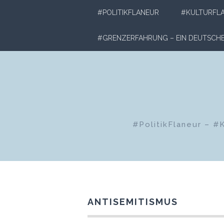
Zum
#POLITIKFLANEUR
#KULTURFL
Inhalt
springen
#GRENZERFAHRUNG – EIN DEUTSC
#PolitikFlaneur – #
ANTISEMITISMUS