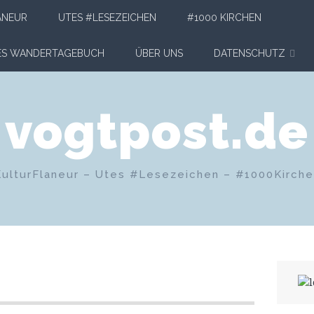
ANEUR
UTES #LESEZEICHEN
#1000 KIRCHEN
HES WANDERTAGEBUCH
ÜBER UNS
DATENSCHUTZ
vogtpost.de
KulturFlaneur – Utes #Lesezeichen – #1000Kirch