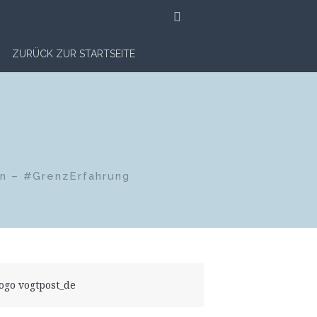
SUCHE
ZURÜCK ZUR STARTSEITE
en – #GrenzErfahrung