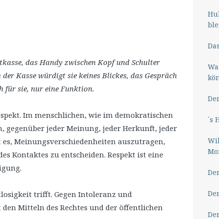
Hub
ble
Das
ktkasse, das Handy zwischen Kopf und Schulter
Wa
 der Kasse würdigt sie keines Blickes, das Gespräch
kö
ch für sie, nur eine Funktion.
Der
spekt. Im menschlichen, wie im demokratischen
´s 
, gegenüber jeder Meinung, jeder Herkunft, jeder
Wil
lt es, Meinungsverschiedenheiten auszutragen,
Mor
des Kontaktes zu entscheiden. Respekt ist eine
igung.
Der
Der
losigkeit trifft. Gegen Intoleranz und
den Mitteln des Rechtes und der öffentlichen
Der