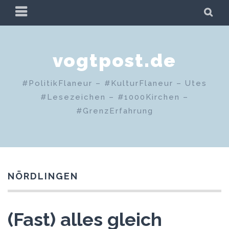
Zum
PRIMÄRES
SU
Inhalt
MENÜ
springen
vogtpost.de
#PolitikFlaneur – #KulturFlaneur – Utes
#Lesezeichen – #1000Kirchen –
#GrenzErfahrung
NÖRDLINGEN
(Fast) alles gleich