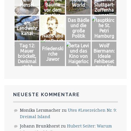
Bäume
Stuttgart-
Hensel
World
vor dem
Zuffenha
Gropius-
usen
Ein
Das Bädle
Hauptkirc
Bau
am
Justizmor
und die
he St.
Landwehr
d, die
große
Petri
kanal
Nazis und
Politik
Hamburg
der Papst
Tag 12:
Berta Levi
Wolf
Friedenski
Mauer
und das
Biermann:
rche
bröckelt,
Kino von
Ideale
Jawor
Denkmal
Haigerloc
Fehlbeset
steht
h
zung für
das große
Glück
NEUESTE KOMMENTARE
Monika Lersmacher
zu
Utes #Lesezeichen Nr. 9:
Dreimal Island
Johann Brunkhorst
zu
Hubert Seiter: Warum