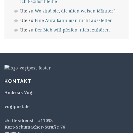
ich Pazifist bleibe
Ute
zu
Wo sind sie, die alten weisen Männer?
Ute
zu
Eine Aura kann man nicht ausstellen
Ute
zu
Der Mob will pfeifen, nicht zuhören
KONTAKT
Andreas Vogt
v
ogtpost.de
c/o flexdienst – #11053
Kurt-Schumacher-Straße 76