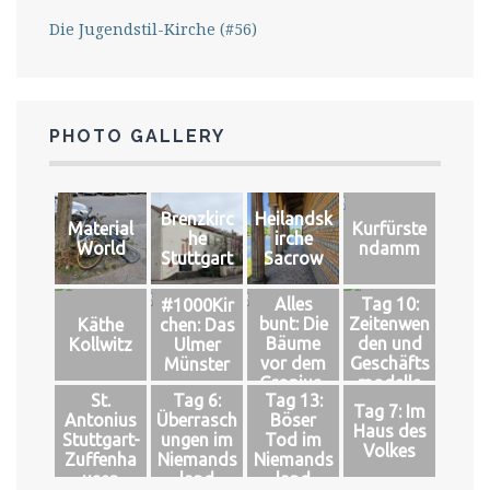
Die Jugendstil-Kirche (#56)
PHOTO GALLERY
Brenzkirc
Heilandsk
Material
Kurfürste
he
irche
World
ndamm
Stuttgart
Sacrow
Alles
Tag 10:
#1000Kir
bunt: Die
Zeitenwen
Käthe
chen: Das
Bäume
den und
Kollwitz
Ulmer
vor dem
Geschäfts
Münster
Gropius-
modelle
St.
Tag 6:
Tag 13:
Bau
Tag 7: Im
Antonius
Überrasch
Böser
Haus des
Stuttgart-
ungen im
Tod im
Volkes
Zuffenha
Niemands
Niemands
usen
land
land