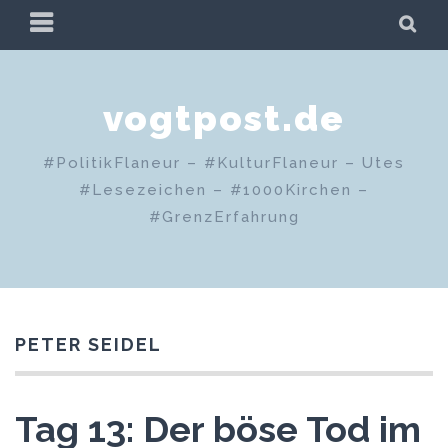
Zum
PRIMÄRES
SU
Inhalt
MENÜ
springen
vogtpost.de
#PolitikFlaneur – #KulturFlaneur – Utes
#Lesezeichen – #1000Kirchen –
#GrenzErfahrung
PETER SEIDEL
Tag 13: Der böse Tod im