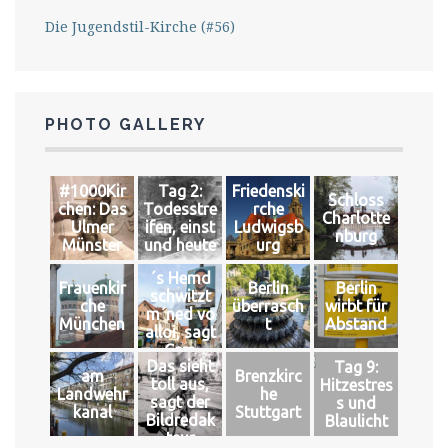
Die Jugendstil-Kirche (#56)
PHOTO GALLERY
#1000Kir
Tag 2:
Friedenski
Schloss
chen: Das
Todesstre
rche
Charlotte
Ulmer
ifen, einst
Ludwigsb
nburg
Münster
und heute
urg
´s Hemd
Frauenkir
Berlin
Berlin
schwitzt
che
überrasch
wirbt für
m´ned vo
München
t
Abstand
alloi, sagt
Cem
Das sieht
Tag 9:
am
Brenzkirc
toll aus,
Hitzestres
Landwehr
he
sagt der
s und
kanal
Stuttgart
Bildredak
Blaulicht
teur