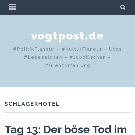
Zum
PRIMÄRES
SU
Inhalt
MENÜ
springen
vogtpost.de
#PolitikFlaneur – #KulturFlaneur – Utes
#Lesezeichen – #1000Kirchen –
#GrenzErfahrung
SCHLAGERHOTEL
Tag 13: Der böse Tod im