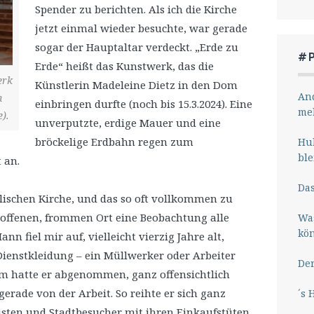
Spender zu berichten. Als ich die Kirche
jetzt einmal wieder besuchte, war gerade
sogar der Hauptaltar verdeckt. „Erde zu
#
Erde“ heißt das Kunstwerk, das die
erk
Künstlerin Madeleine Dietz in den Dom
And
n
einbringen durfte (noch bis 15.3.2024). Eine
me
).
unverputzte, erdige Mauer und eine
bröckelige Erdbahn regen zum
Hub
ble
 an.
Das
holischen Kirche, und das so oft vollkommen zu
m offenen, frommen Ort eine Beobachtung alle
Wa
kö
n fiel mir auf, vielleicht vierzig Jahre alt,
ienstkleidung – ein Müllwerker oder Arbeiter
Der
lm hatte er abgenommen, ganz offensichtlich
rade von der Arbeit. So reihte er sich ganz
´s 
isten und Stadtbesucher mit ihren Einkaufstüten