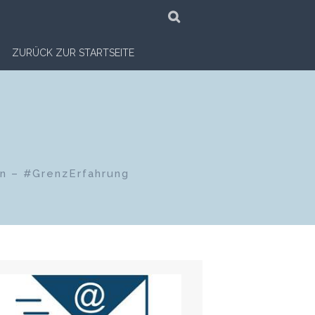
SUCHE
ZURÜCK ZUR STARTSEITE
en – #GrenzErfahrung