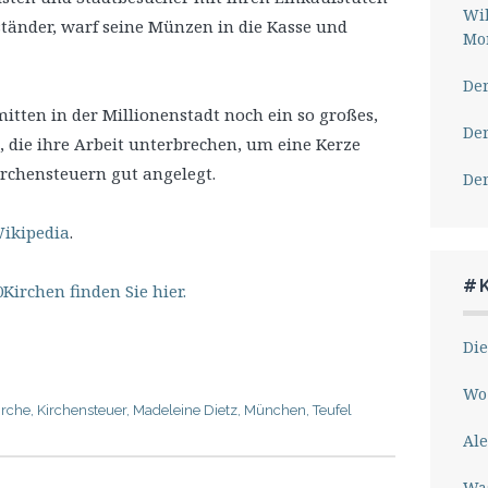
Wil
ständer, warf seine Münzen in die Kasse und
Mor
Der
mitten in der Millionenstadt noch ein so großes,
Der
die ihre Arbeit unterbrechen, um eine Kerze
rchensteuern gut angelegt.
Der
Wikipedia
.
#
Kirchen finden Sie hier.
Die
Wo 
irche
,
Kirchensteuer
,
Madeleine Dietz
,
München
,
Teufel
Ale
Wa