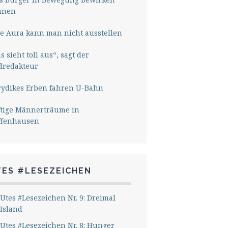
nnen
e Aura kann man nicht ausstellen
s sieht toll aus“, sagt der
dredakteur
rydikes Erben fahren U-Bahn
ftige Männerträume in
ffenhausen
TES #LESEZEICHEN
Utes #Lesezeichen Nr. 9: Dreimal
Island
Utes #Lesezeichen Nr. 8: Hunger