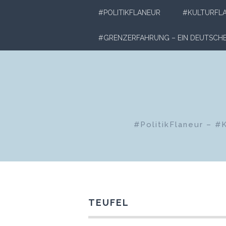
Zum
#POLITIKFLANEUR
#KULTURFL
Inhalt
springen
#GRENZERFAHRUNG – EIN DEUTSC
#PolitikFlaneur – #
TEUFEL