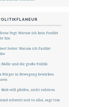
POLITIKFLANEUR
reas Vogt: Warum ich kein Pazifist
hr bin
ert Seiter: Warum ich Pazifist
ibe
 Bädle und die große Politik
s Bürger in Bewegung bewirken
nnen
 Mob will pfeifen, nicht zuhören
Hemd schwitzt ned vo alloi, sagt Cem