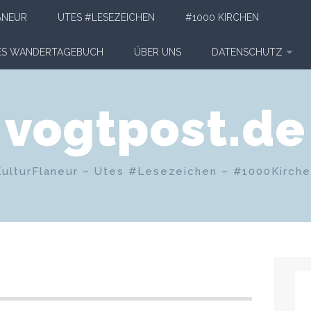
ANEUR
UTES #LESEZEICHEN
#1000 KIRCHEN
HES WANDERTAGEBUCH
ÜBER UNS
DATENSCHUTZ
vogtpost.de
KulturFlaneur – Utes #Lesezeichen – #1000Kirch