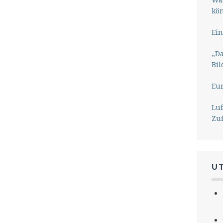
kö
Ein
„Da
Bil
Eu
Lu
Zu
U