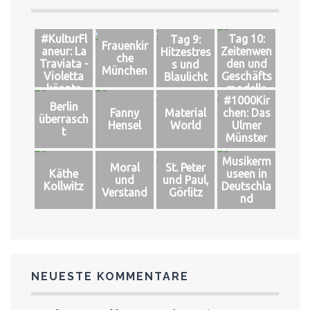
#KulturFl
Tag 10:
Tag 9:
Frauenkir
aneur: La
Zeitenwen
Hitzestres
che
Traviata -
den und
s und
München
Violetta
Geschäfts
Blaulicht
könnte
modelle
#1000Kir
leben
Berlin
Fanny
Material
chen: Das
überrasch
Hensel
World
Ulmer
t
Münster
Musikerm
Moral
St. Peter
Käthe
useen in
und
und Paul,
Kollwitz
Deutschla
Verstand
Görlitz
nd
NEUESTE KOMMENTARE