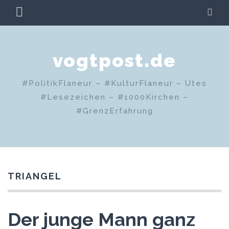
Zum
PRIMÄRES
SU
Inhalt
MENÜ
springen
vogtpost.de
#PolitikFlaneur – #KulturFlaneur – Utes
#Lesezeichen – #1000Kirchen –
#GrenzErfahrung
TRIANGEL
Der junge Mann ganz