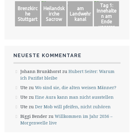
steht
land
Tag 1:
Brenzkirc
Heilandsk
am
Innehalte
he
irche
Landwehr
n am
Stuttgart
Sacrow
kanal
Ende
unserer
Welt
NEUESTE KOMMENTARE
Johann Brunkhorst
zu
Hubert Seiter: Warum
ich Pazifist bleibe
Ute
zu
Wo sind sie, die alten weisen Männer?
Ute
zu
Eine Aura kann man nicht ausstellen
Ute
zu
Der Mob will pfeifen, nicht zuhören
Biggi Bender
zu
Willkommen im Jahr 2036 –
Morgenwelle live