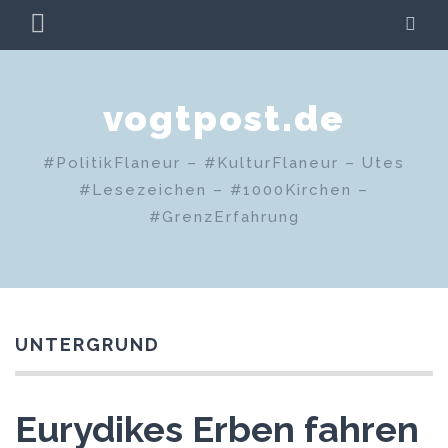
Zum
PRIMÄRES
SU
Inhalt
MENÜ
springen
vogtpost.de
#PolitikFlaneur – #KulturFlaneur – Utes
#Lesezeichen – #1000Kirchen –
#GrenzErfahrung
UNTERGRUND
Eurydikes Erben fahren