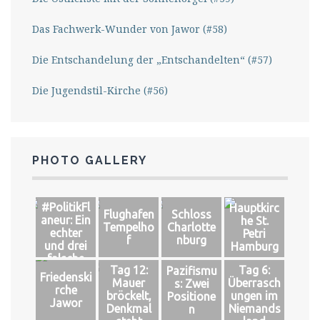
Das Fachwerk-Wunder von Jawor (#58)
Die Entschandelung der „Entschandelten“ (#57)
Die Jugendstil-Kirche (#56)
PHOTO GALLERY
#PolitikFl
Hauptkirc
Flughafen
Schloss
aneur: Ein
he St.
Tempelho
Charlotte
echter
Petri
f
nburg
und drei
Hamburg
falsche
Tag 12:
Tag 6:
Pazifismu
Könige
Friedenski
Mauer
Überrasch
s: Zwei
rche
bröckelt,
ungen im
Positione
Jawor
Denkmal
Niemands
n