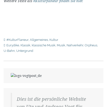
Weitere Texte als
#Kulturflaneur finden Sie hier.
#KulturFlaneur
,
Allgemeines
,
Kultur
Eurydike
,
Klassik
,
klassische Musik
,
Musik
,
Nahverkehr
,
Orpheus
,
U-Bahn
,
Untergrund
Dies ist die persönliche Website
von Ute und Andreas Vogt für