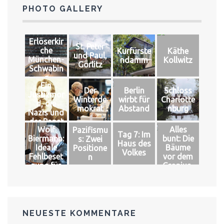
PHOTO GALLERY
Erlöserkir
St. Peter
che
Kurfürste
Käthe
und Paul,
München-
ndamm
Kollwitz
Görlitz
Schwabin
g
Ein
Der
Berlin
Schloss
Justizmor
Winterde
wirbt für
Charlotte
d, die
mokrat
Abstand
nburg
Nazis und
der Papst
Wolf
Alles
Pazifismu
Tag 7: Im
Biermann:
bunt: Die
s: Zwei
Haus des
Ideale
Bäume
Positione
Volkes
Fehlbeset
vor dem
n
zung für
Gropius-
das große
Bau
Glück
NEUESTE KOMMENTARE