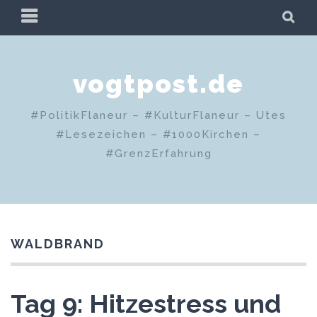
Zum
PRIMÄRES
SU
Inhalt
MENÜ
springen
vogtpost.de
#PolitikFlaneur – #KulturFlaneur – Utes
#Lesezeichen – #1000Kirchen –
#GrenzErfahrung
WALDBRAND
Tag 9: Hitzestress und