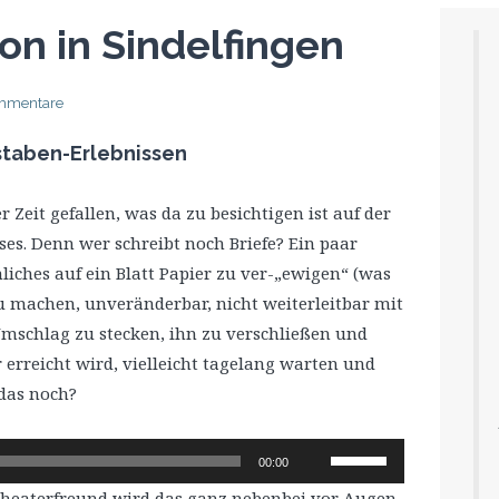
hon in Sindelfingen
mmentare
staben-Erlebnissen
der Zeit gefallen, was da zu besichtigen ist auf der
es. Denn wer schreibt noch Briefe? Ein paar
iches auf ein Blatt Papier zu ver-„ewigen“ (was
 zu machen, unveränderbar, nicht weiterleitbar mit
 Umschlag zu stecken, ihn zu verschließen und
 erreicht wird, vielleicht tagelang warten und
 das noch?
Pfeiltasten
00:00
Hoch/Runter
heaterfreund wird das ganz nebenbei vor Augen