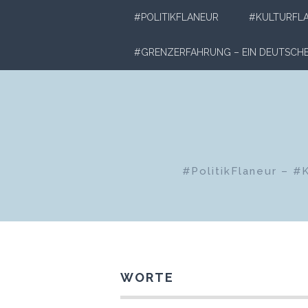
Zum
#POLITIKFLANEUR
#KULTURFL
Inhalt
springen
#GRENZERFAHRUNG – EIN DEUTSC
#PolitikFlaneur – #
WORTE