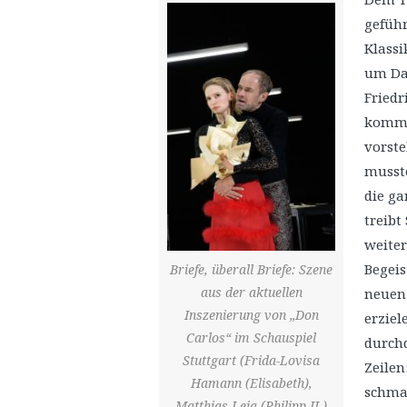
geführ
Klassi
um Dav
Friedri
kommu
vorste
musste
die ga
treibt
weiter
Begeis
Briefe, überall Briefe: Szene
aus der aktuellen
neuen 
Inszenierung von „Don
erziel
Carlos“ im Schauspiel
durchd
Stuttgart (Frida-Lovisa
Zeilen
Hamann (Elisabeth),
schmac
Matthias Leja (Philipp II.)