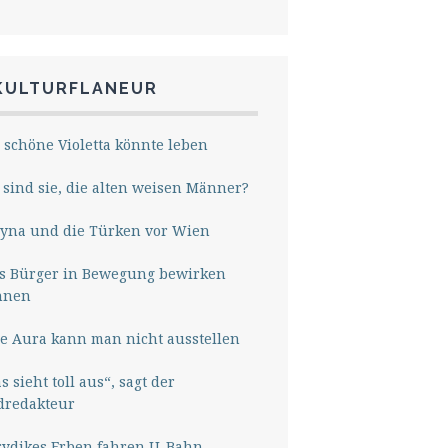
KULTURFLANEUR
 schöne Violetta könnte leben
sind sie, die alten weisen Männer?
yna und die Türken vor Wien
s Bürger in Bewegung bewirken
nnen
e Aura kann man nicht ausstellen
s sieht toll aus“, sagt der
dredakteur
rydikes Erben fahren U-Bahn