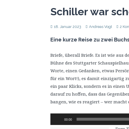
Schiller war sc
18. Januar 2023
Andreas Vogt
2 Ko
Eine kurze Reise zu zwei Buch
Briefe, überall Briefe. Es ist wie aus 
Bühne des Stuttgarter Schauspielhaus
Worte, einen Gedanken, etwas Persönl
für ein Wort!), es damit einzigartig
ein paar Klicks, sondern es in einen
darauf zu hoffen, dass das Gegenüber
bangen, wie es reagiert – wer macht
Audio-
00:00
Player
Dem T