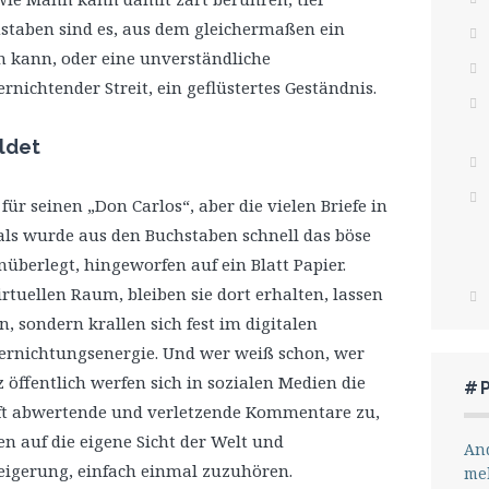
hstaben sind es, aus dem gleichermaßen ein
 kann, oder eine unverständliche
nichtender Streit, ein geflüstertes Geständnis.
ildet
 für seinen „Don Carlos“, aber die vielen Briefe in
s wurde aus den Buchstaben schnell das böse
unüberlegt, hingeworfen auf ein Blatt Papier.
irtuellen Raum, bleiben sie dort erhalten, lassen
, sondern krallen sich fest im digitalen
ernichtungsenergie. Und wer weiß schon, wer
 öffentlich werfen sich in sozialen Medien die
#
oft abwertende und verletzende Kommentare zu,
en auf die eigene Sicht der Welt und
And
eigerung, einfach einmal zuzuhören.
me