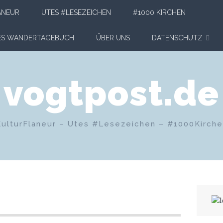
ANEUR
UTES #LESEZEICHEN
#1000 KIRCHEN
HES WANDERTAGEBUCH
ÜBER UNS
DATENSCHUTZ
vogtpost.de
KulturFlaneur – Utes #Lesezeichen – #1000Kirch