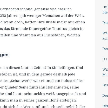
Hub
 erhebend schöne, genauso wie hässlich
ble
 250 Jahren gab weniger Menschen auf der Welt,
nd wenn doch, hatten ihre Briefe meist nur einen
Das
ns das lärmende Dauergetöse Tinnitus-gleich in
Wa
Pfeifen und Stampfen aus Buchstaben, Worten
kö
Der
ngen.
´s 
 in diesen lauten Zeiten? In Sindelfingen. Und
Wil
staben ist, und in dem gerade deshalb jede
Mor
e des „Schauwerk“ war einmal ein industrielles
Der
ter Quader. Seine fünfzehn Höhenmeter, seine
he sind heute schmucklos weiß ausgepinselt und
Der
 kann man in seiner ganzen Höhe ersteigen.
Der
aubt sich der Weg sanft und schneckengleich der