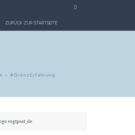
SUCHE
ZURÜCK ZUR STARTSEITE
en – #GrenzErfahrung