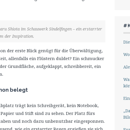
#
haru Shiota im Schauwerk Sindelfingen – ein erstarrter
m der Inspiration.
Die
n der erste Blick genügt für die Überwältigung,
Wo 
it, allenfalls ein Flüstern duldet? Ein schmucker
 der Grundfläche, aufgeklappt, schreibbereit, ein
Ale
n.
Wa
kö
chon belegt
Ein
eibplatz trägt kein Schreibgerät, kein Notebook,
„Da
apier und Stift sind zu sehen. Der Platz fürs
Bil
hstaben und noch dazu unbenutzbar eingesponnen.
ausend, wie ein erstarrter Regen ergießen sie sich
Eu