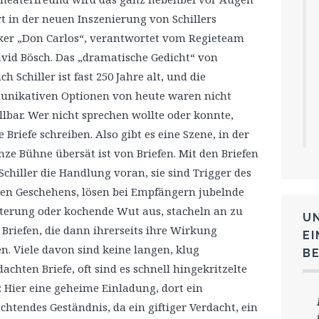
benutzen,
t in der neuen Inszenierung von Schillers
um
ker „Don Carlos“, verantwortet vom Regieteam
die
id Bösch. Das „dramatische Gedicht“ von
Lautstärke
ch Schiller ist fast 250 Jahre alt, und die
zu
nikativen Optionen von heute waren nicht
regeln.
llbar. Wer nicht sprechen wollte oder konnte,
 Briefe schreiben. Also gibt es eine Szene, in der
nze Bühne übersät ist von Briefen. Mit den Briefen
 Schiller die Handlung voran, sie sind Trigger des
en Geschehens, lösen bei Empfängern jubelnde
terung oder kochende Wut aus, stacheln an zu
U
Briefen, die dann ihrerseits ihre Wirkung
E
en. Viele davon sind keine langen, klug
B
achten Briefe, oft sind es schnell hingekritzelte
: Hier eine geheime Einladung, dort ein
htendes Geständnis, da ein giftiger Verdacht, ein