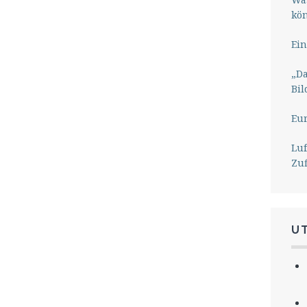
kö
Ein
„Da
Bil
Eu
Lu
Zu
U