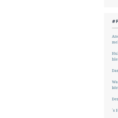
#
And
me
Hub
ble
Das
Wa
kö
Der
´s 