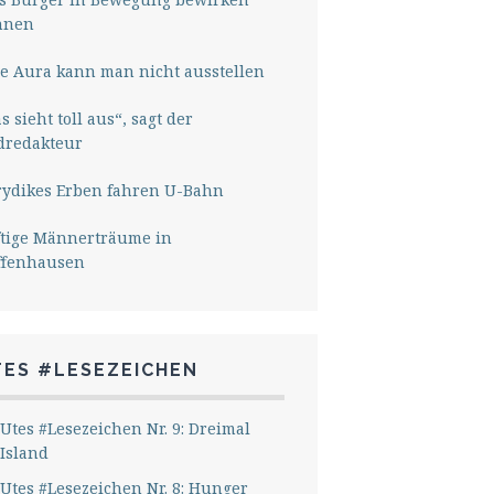
nnen
e Aura kann man nicht ausstellen
s sieht toll aus“, sagt der
dredakteur
rydikes Erben fahren U-Bahn
ftige Männerträume in
ffenhausen
TES #LESEZEICHEN
Utes #Lesezeichen Nr. 9: Dreimal
Island
Utes #Lesezeichen Nr. 8: Hunger