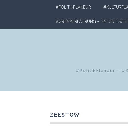
Zum
#POLITIKFLANEUR
#KULTURFL
Inhalt
springen
#GRENZERFAHRUNG – EIN DEUTSC
#PolitikFlaneur – #
ZEESTOW