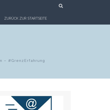
SUCHE
ZURÜCK ZUR STARTSEITE
en – #GrenzErfahrung