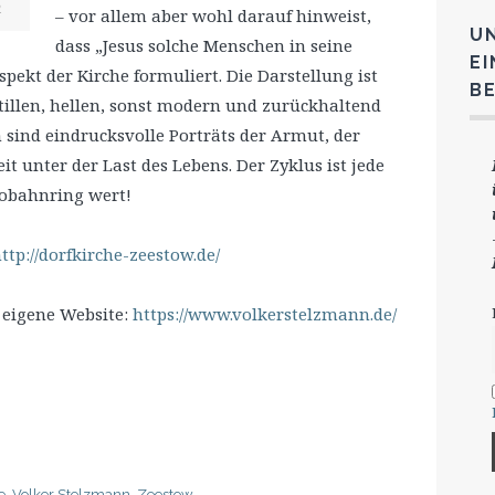
n
– vor allem aber wohl darauf hinweist,
U
dass „Jesus solche Menschen in seine
E
pekt der Kirche formuliert. Die Darstellung ist
B
tillen, hellen, sonst modern und zurückhaltend
sind eindrucksvolle Porträts der Armut, der
it unter der Last des Lebens. Der Zyklus ist jede
obahnring wert!
ttp://dorfkirche-zeestow.de/
 eigene Website:
https://www.volkerstelzmann.de/
e
,
Volker Stelzmann
,
Zeestow