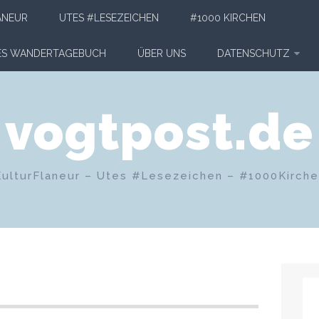
ANEUR
UTES #LESEZEICHEN
#1000 KIRCHEN
HES WANDERTAGEBUCH
ÜBER UNS
DATENSCHUTZ
vogtpost.de
KulturFlaneur – Utes #Lesezeichen – #1000Kirch