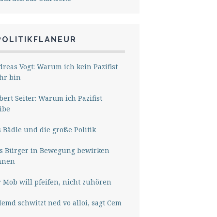
POLITIKFLANEUR
reas Vogt: Warum ich kein Pazifist
hr bin
ert Seiter: Warum ich Pazifist
ibe
 Bädle und die große Politik
s Bürger in Bewegung bewirken
nnen
 Mob will pfeifen, nicht zuhören
Hemd schwitzt ned vo alloi, sagt Cem