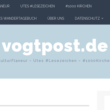
ANEUR
UTES #LESEZEICHEN
#1000 KIRCHEN
HES WANDERTAGEBUCH
ÜBER UNS
DATENSCHUTZ
vogtpost.de
KulturFlaneur – Utes #Lesezeichen – #1000Kirch