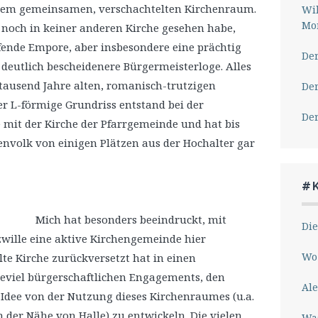
em gemeinsamen, verschachtelten Kirchenraum.
Wil
Mor
 noch in keiner anderen Kirche gesehen habe,
ende Empore, aber insbesondere eine prächtig
Der
deutlich bescheidenere Bürgermeisterloge. Alles
intausend Jahre alten, romanisch-trutzigen
Der
r L-förmige Grundriss entstand bei der
Der
mit der Kirche der Pfarrgemeinde und hat bis
henvolk von einigen Plätzen aus der Hochalter gar
#
Mich hat besonders beeindruckt, mit
Die
wille eine aktive Kirchengemeinde hier
Wo 
lte Kirche zurückversetzt hat in einen
ieviel bürgerschaftlichen Engagements, den
Ale
 Idee von der Nutzung dieses Kirchenraumes (u.a.
 der Nähe von Halle) zu entwickeln. Die vielen
Wa