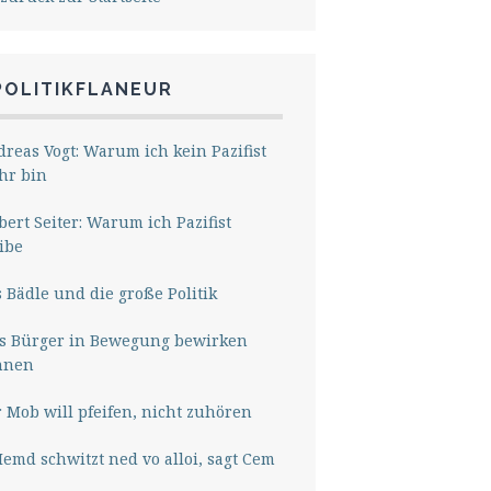
POLITIKFLANEUR
reas Vogt: Warum ich kein Pazifist
hr bin
ert Seiter: Warum ich Pazifist
ibe
 Bädle und die große Politik
s Bürger in Bewegung bewirken
nnen
 Mob will pfeifen, nicht zuhören
Hemd schwitzt ned vo alloi, sagt Cem