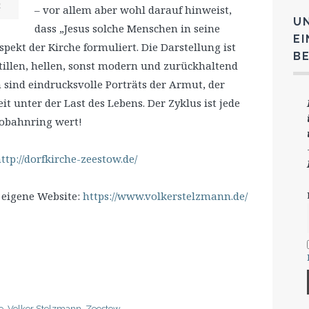
n
– vor allem aber wohl darauf hinweist,
U
dass „Jesus solche Menschen in seine
E
pekt der Kirche formuliert. Die Darstellung ist
B
tillen, hellen, sonst modern und zurückhaltend
sind eindrucksvolle Porträts der Armut, der
it unter der Last des Lebens. Der Zyklus ist jede
obahnring wert!
ttp://dorfkirche-zeestow.de/
 eigene Website:
https://www.volkerstelzmann.de/
e
,
Volker Stelzmann
,
Zeestow