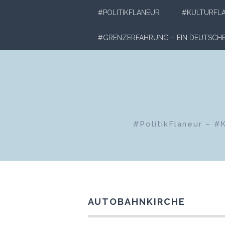
Zum
#POLITIKFLANEUR
#KULTURFL
Inhalt
springen
#GRENZERFAHRUNG – EIN DEUTSC
#PolitikFlaneur – #
AUTOBAHNKIRCHE