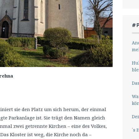
#
And
me
Hub
ble
Brehna
Das
Wa
kö
iniert sie den Platz um sich herum, der einmal
Der
egte Parkanlage ist. Sie trägt den Namen gleich
inmal zwei getrennte Kirchen – eine des Volkes,
´s 
Das Kloster ist weg, die Kirche noch da –