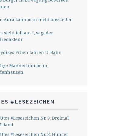
nnen
e Aura kann man nicht ausstellen
s sieht toll aus“, sagt der
dredakteur
rydikes Erben fahren U-Bahn
ftige Männerträume in
ffenhausen
TES #LESEZEICHEN
Utes #Lesezeichen Nr. 9: Dreimal
Island
Utes #Lesezeichen Nr. 8: Hunger