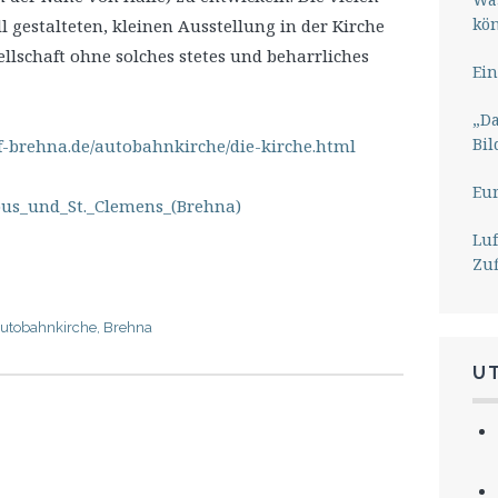
kö
ll gestalteten, kleinen Ausstellung in der Kirche
lschaft ohne solches stetes und beharrliches
Ein
„Da
Bil
f-brehna.de/autobahnkirche/die-kirche.html
Eu
kobus_und_St._Clemens_(Brehna)
Lu
Zu
utobahnkirche
,
Brehna
U