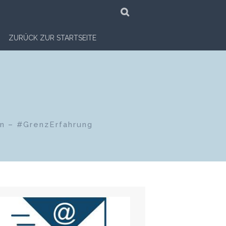
SUCHE
ZURÜCK ZUR STARTSEITE
en – #GrenzErfahrung