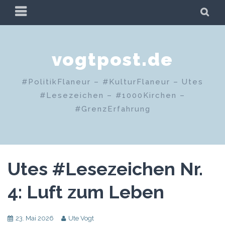
Zum
PRIMÄRES
SU
Inhalt
MENÜ
springen
vogtpost.de
#PolitikFlaneur – #KulturFlaneur – Utes
#Lesezeichen – #1000Kirchen –
#GrenzErfahrung
Utes #Lesezeichen Nr.
4: Luft zum Leben
23. Mai 2026
Ute Vogt