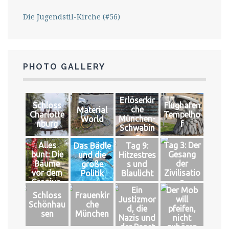
Die Jugendstil-Kirche (#56)
PHOTO GALLERY
Erlöserkir
Schloss
Flughafen
che
Material
Charlotte
Tempelho
München-
World
nburg
f
Schwabin
g
Alles
Tag 3: Der
Das Bädle
Tag 9:
bunt: Die
Gesang
und die
Hitzestres
Bäume
der
große
s und
vor dem
Zivilisatio
Politik
Blaulicht
Gropius-
n
Ein
Der Mob
Bau
Schloss
Frauenkir
Justizmor
will
Schönhau
che
d, die
pfeifen,
sen
München
Nazis und
nicht
der Papst
zuhören