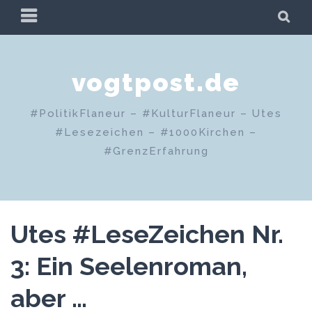
Zum
PRIMÄRES
SU
Inhalt
MENÜ
springen
vogtpost.de
#PolitikFlaneur – #KulturFlaneur – Utes
#Lesezeichen – #1000Kirchen –
#GrenzErfahrung
Utes #LeseZeichen Nr.
3: Ein Seelenroman,
aber …