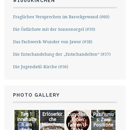
#1000KIRCHEN
Fragliches Versprechen im Barockgewand (#60)
Die Östlichste mit der Sonnenorgel (#59)
Das Fachwerk-Wunder von Jawor (#58)
Die Entschandelung der „Entschandelten“ (#57)
Die Jugendstil-Kirche (#56)
PHOTO GALLERY
Tag 1:
Erlöserkir
Eurydikes
Pazifismu
Innehalte
che
Erben
s: Zwei
n am
München-
fahren U-
Positione
Ende
Schwabin
Bahn
n