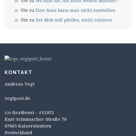
Ute
zu
Wo sind sie, die alten weisen Männer?
Ute
zu
Eine Aura kann man nicht ausstellen
Ute
zu
Der Mob will pfeifen, nicht zuhören
KONTAKT
Andreas Vogt
v
ogtpost.de
c/o flexdienst – #11053
Kurt-Schumacher-Straße 76
67663 Kaiserslautern
Deutschland