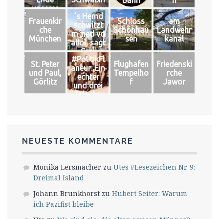
unserer
g
´s Hemd
Welt
Frauenkir
Schloss
am
schwitzt
che
Schönhau
Landwehr
m´ned vo
München
sen
kanal
alloi, sagt
Cem
#PolitikFl
St. Peter
Flughafen
Friedenski
aneur: Ein
und Paul,
Tempelho
rche
echter
Görlitz
f
Jawor
und drei
falsche
Könige
NEUESTE KOMMENTARE
Monika Lersmacher
zu
Utes #Lesezeichen Nr. 9:
Dreimal Island
Johann Brunkhorst
zu
Hubert Seiter: Warum
ich Pazifist bleibe