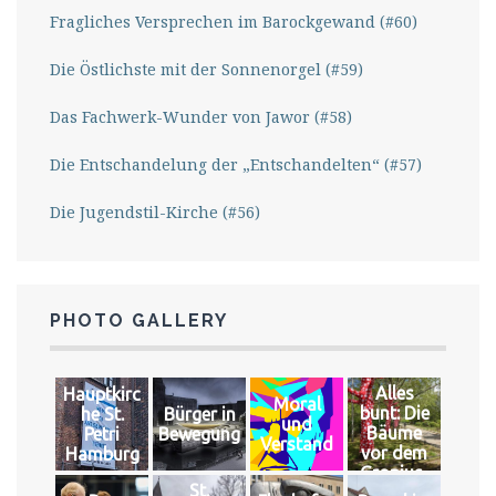
Fragliches Versprechen im Barockgewand (#60)
Die Östlichste mit der Sonnenorgel (#59)
Das Fachwerk-Wunder von Jawor (#58)
Die Entschandelung der „Entschandelten“ (#57)
Die Jugendstil-Kirche (#56)
PHOTO GALLERY
Alles
Hauptkirc
Moral
bunt: Die
he St.
Bürger in
und
Bäume
Petri
Bewegung
Verstand
vor dem
Hamburg
Gropius-
St.
Bau