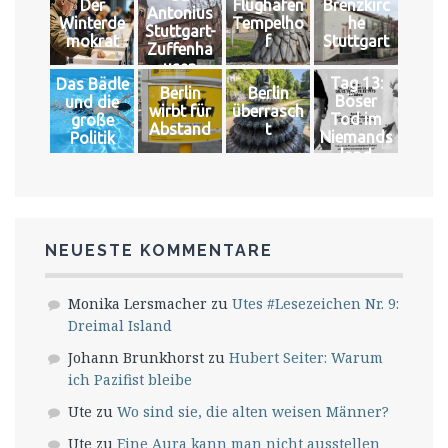
Der
Flughafen
Brenzkirc
Antonius
Winterde
Tempelho
he
Stuttgart-
mokrat
f
Stuttgart
Zuffenha
usen
Tag 13:
Das Bädle
Berlin
Berlin
Böser
und die
wirbt für
überrasch
Tod im
große
Abstand
t
Niemands
Politik
land
NEUESTE KOMMENTARE
Monika Lersmacher
zu
Utes #Lesezeichen Nr. 9:
Dreimal Island
Johann Brunkhorst
zu
Hubert Seiter: Warum
ich Pazifist bleibe
Ute
zu
Wo sind sie, die alten weisen Männer?
Ute
zu
Eine Aura kann man nicht ausstellen