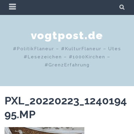
Zum
PRIMÄRES
SU
Inhalt
MENÜ
springen
vogtpost.de
#PolitikFlaneur – #KulturFlaneur – Utes
#Lesezeichen – #1000Kirchen –
#GrenzErfahrung
PXL_20220223_1240194
95.MP