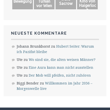
Kino von
Bewegung
Türken
Sacrow
Haigerloc
vor Wien
h
NEUESTE KOMMENTARE
Johann Brunkhorst
zu
Hubert Seiter: Warum
ich Pazifist bleibe
Ute
zu
Wo sind sie, die alten weisen Männer?
Ute
zu
Eine Aura kann man nicht ausstellen
Ute
zu
Der Mob will pfeifen, nicht zuhören
Biggi Bender
zu
Willkommen im Jahr 2036 –
Morgenwelle live