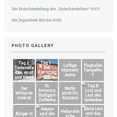
Die Entschandelung der „Entschandelten“ (#57)
Die Jugendstil-Kirche (#56)
PHOTO GALLERY
Tag 5 -
Tag 2:
Luftige
Flughafen
Der
Todesstre
Männertr
Tempelho
Rennsteig
ifen, einst
äume
f
und das
und heute
Space
St.
Tag 8:
Der
Berlin
Antonius
Lust und
Winterde
wirbt für
Stuttgart-
Last des
mokrat
Abstand
Zuffenha
Gedenken
usen
s
Berta Levi
Aleyna
Heilandsk
und das
Bürger in
und die
irche