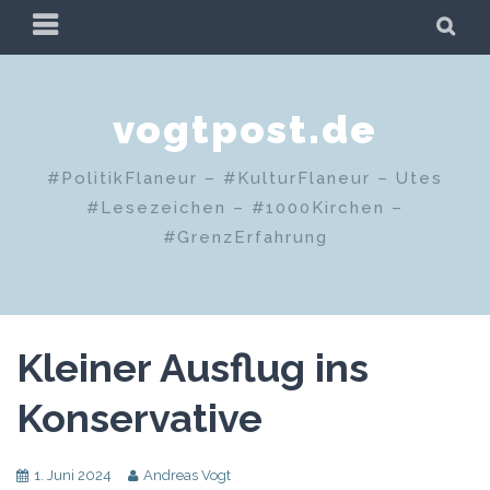
Zum
PRIMÄRES
SU
Inhalt
MENÜ
springen
vogtpost.de
#PolitikFlaneur – #KulturFlaneur – Utes
#Lesezeichen – #1000Kirchen –
#GrenzErfahrung
Kleiner Ausflug ins
Konservative
1. Juni 2024
Andreas Vogt