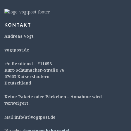
KONTAKT
Andreas Vogt
v
ogtpost.de
c/o flexdienst – #11053
Kurt-Schumacher-Straße 76
67663 Kaiserslautern
Deutschland
Keine Pakete oder Päckchen – Annahme wird
verweigert!
Mail
info(at)vogtpost.de
Bluesky:
@vogtpost.bsky.social