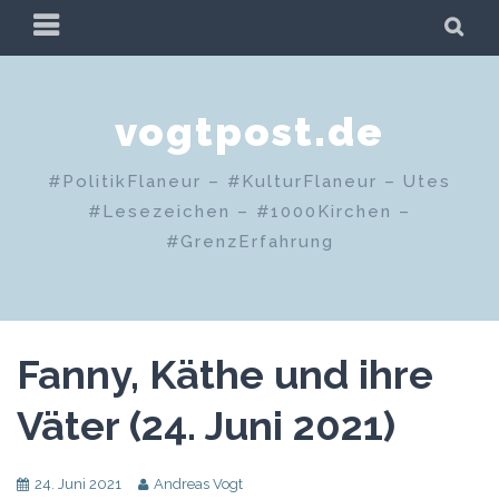
Zum
PRIMÄRES
SU
Inhalt
MENÜ
springen
vogtpost.de
#PolitikFlaneur – #KulturFlaneur – Utes
#Lesezeichen – #1000Kirchen –
#GrenzErfahrung
Fanny, Käthe und ihre
Väter (24. Juni 2021)
24. Juni 2021
Andreas Vogt