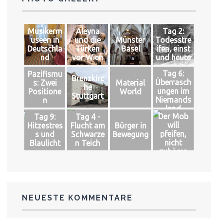
Musikerm
Aleyna
Tag 2:
useen in
und die
Münster
Todesstre
Deutschla
Türken
Basel
ifen, einst
nd
vor Wien
und heute
Tag 6:
Pazifismu
Brenzkirc
Überrasch
s: Zwei
Material
he
ungen im
Positione
World
Stuttgart
Niemands
n
land
Der Mob
Tag 9:
Tag 4 -
will
Hitzestres
Flucht am
Bürger in
pfeifen,
s und
Schwarze
Bewegung
nicht
Blaulicht
n Teich
zuhören
NEUESTE KOMMENTARE