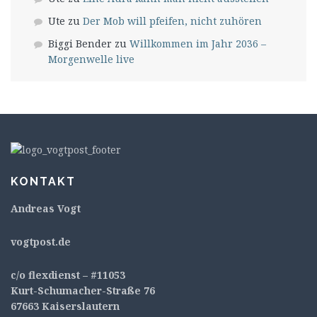
Ute
zu
Der Mob will pfeifen, nicht zuhören
Biggi Bender
zu
Willkommen im Jahr 2036 –
Morgenwelle live
KONTAKT
Andreas Vogt
v
ogtpost.de
c/o flexdienst – #11053
Kurt-Schumacher-Straße 76
67663 Kaiserslautern