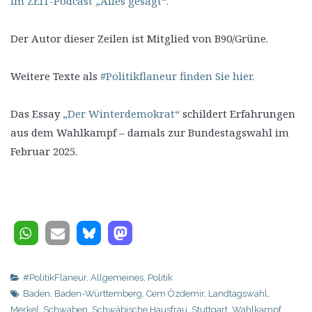
im ZEIT-Podcast „Alles gesagt“.
Der Autor dieser Zeilen ist Mitglied von B90/Grüne.
Weitere Texte als
#Politikflaneur finden Sie hier.
Das Essay
„Der Winterdemokrat“
schildert Erfahrungen
aus dem Wahlkampf – damals zur Bundestagswahl im
Februar 2025.
#PolitikFlaneur
,
Allgemeines
,
Politik
Baden
,
Baden-Württemberg
,
Cem Özdemir
,
Landtagswahl
,
Merkel
,
Schwaben
,
Schwäbische Hausfrau
,
Stuttgart
,
Wahlkampf
,