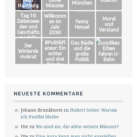
München
Hamburg
Münster
Tag 10:
Willkomm
Moral
Zeitenwen
en im
Fanny
und
den und
Jahr
Hensel
Verstand
Geschäfts
2036!
modelle
#PolitikFl
Das Bädle
Eurydikes
Der
aneur: Ein
und die
Erben
Winterde
echter
große
fahren U-
mokrat
und drei
Politik
Bahn
falsche
Könige
NEUESTE KOMMENTARE
Johann Brunkhorst
zu
Hubert Seiter: Warum
ich Pazifist bleibe
Ute
zu
Wo sind sie, die alten weisen Männer?
Ute
zu
Eine Aura kann man nicht ausstellen