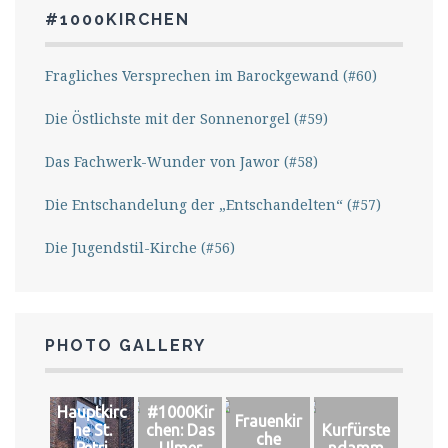
#1000KIRCHEN
Fragliches Versprechen im Barockgewand (#60)
Die Östlichste mit der Sonnenorgel (#59)
Das Fachwerk-Wunder von Jawor (#58)
Die Entschandelung der „Entschandelten“ (#57)
Die Jugendstil-Kirche (#56)
PHOTO GALLERY
Hauptkirc
#1000Kir
Frauenkir
he St.
chen: Das
Kurfürste
che
Petri
Ulmer
ndamm