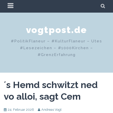
Zum
PRIMÄRES
SU
Inhalt
MENÜ
springen
vogtpost.de
#PolitikFlaneur – #KulturFlaneur – Utes
#Lesezeichen – #1000Kirchen –
#GrenzErfahrung
´s Hemd schwitzt ned
vo alloi, sagt Cem
24. Februar 2026
Andreas Vogt