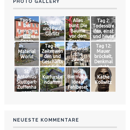
PHOTO GALLERY
Tag 5 -
Alles
Tag 2:
St. Peter
Der
bunt: Die
Todesstre
und Paul,
Rennsteig
Bäume
ifen, einst
Görlitz
und das
vor dem
und heute
Space
Gropius-
Tag 10:
Tag 12:
Bau
Friedenski
Zeitenwen
Mauer
Material
rche
den und
bröckelt,
World
Jawor
Geschäfts
Denkmal
modelle
steht
St.
Wolf
Antonius
Biermann:
Kurfürste
Käthe
Stuttgart-
Ideale
ndamm
Kollwitz
Zuffenha
Fehlbeset
usen
zung für
das große
Glück
NEUESTE KOMMENTARE