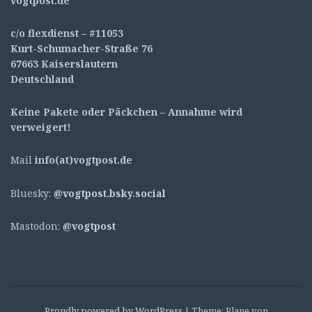
v
ogtpost.de
c/o flexdienst – #11053
Kurt-Schumacher-Straße 76
67663 Kaiserslautern
Deutschland
Keine Pakete oder Päckchen – Annahme wird
verweigert!
Mail
info(at)vogtpost.de
Bluesky:
@vogtpost.bsky.social
Mastodon:
@vogtpost
Proudly powered by WordPress
|
Theme: Plane von