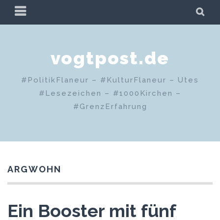
Zum
PRIMÄRES
SU
Inhalt
MENÜ
springen
vogtpost.de
#PolitikFlaneur – #KulturFlaneur – Utes
#Lesezeichen – #1000Kirchen –
#GrenzErfahrung
ARGWOHN
Ein Booster mit fünf