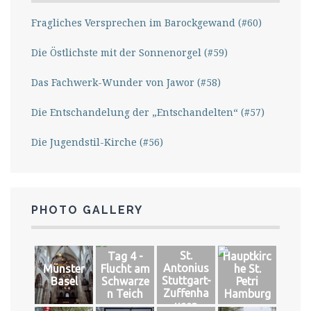
Fragliches Versprechen im Barockgewand (#60)
Die Östlichste mit der Sonnenorgel (#59)
Das Fachwerk-Wunder von Jawor (#58)
Die Entschandelung der „Entschandelten“ (#57)
Die Jugendstil-Kirche (#56)
PHOTO GALLERY
St.
Tag 4 -
Hauptkirc
Antonius
Münster
Flucht am
he St.
Stuttgart-
Basel
Schwarze
Petri
Zuffenha
n Teich
Hamburg
usen