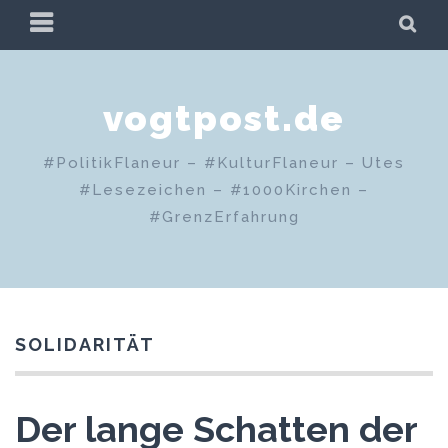
Zum
PRIMÄRES
SU
Inhalt
MENÜ
springen
vogtpost.de
#PolitikFlaneur – #KulturFlaneur – Utes
#Lesezeichen – #1000Kirchen –
#GrenzErfahrung
SOLIDARITÄT
Der lange Schatten der