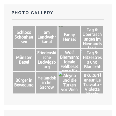
PHOTO GALLERY
Tag 6:
Schloss
am
Überrasch
Fanny
Schönhau
Landwehr
ungen im
Hensel
sen
kanal
Niemands
land
Wolf
Friedenski
Tag 9:
Biermann:
Münster
rche
Hitzestres
Ideale
Basel
Ludwigsb
s und
Fehlbeset
urg
Blaulicht
zung für
#KulturFl
Aleyna
das große
Heilandsk
aneur: La
Bürger in
und die
Glück
irche
Traviata -
Bewegung
Türken
Sacrow
Violetta
vor Wien
könnte
leben