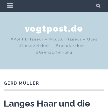
Zum
PRIMÄRES
SU
Inhalt
MENÜ
springen
vogtpost.de
#PolitikFlaneur – #KulturFlaneur – Utes
#Lesezeichen – #1000Kirchen –
#GrenzErfahrung
GERD MÜLLER
Langes Haar und die