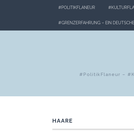
Zum
#POLITIKFLANEUR
#KULTURFL
Inhalt
springen
#GRENZERFAHRUNG – EIN DEUTSC
#PolitikFlaneur – #
HAARE