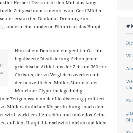
stler Herbert Deiss nicht den Mut, das lange
tuelle Zeitgeschmack meinte wohl Gerd Müller
 seiner erstarrten Denkmal-Drehung zum
#
gt, sondern eine moderne Föhnfrisur das Haupt
Die
Nun ist ein Denkmal ein geübter Ort für
Wo 
legalisierte Idealisierung. Schon jener
s;
griechische Athlet aus der Zeit um 360 vor
Ale
zt
Christus, der zu Vergleichszwecken mit
Wa
der neuzeitlichen Müller-Statue in der
kö
Münchner Glyptothek geduldig
iner Zeitgenossen an der Idealisierung profitiert
Ein
adezu Müller-ähnlichen Körperdrehung „nach dem
„Da
rt wird, wirkt er allzu schön und makellos. Seine
Bil
en auf dem Haupt, hier schwitzt nichts und klebt
Eu