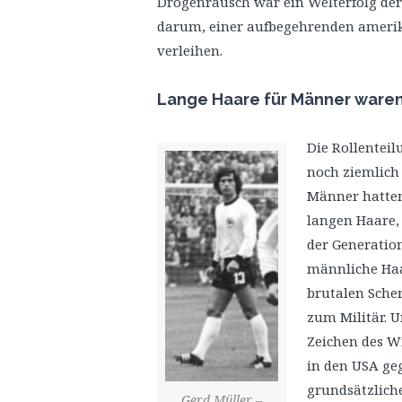
Drogenrausch war ein Welterfolg der
darum, einer aufbegehrenden amerik
verleihen.
Lange Haare für Männer waren
Die Rollentei
noch ziemlich 
Männer hatten
langen Haare,
der Generation
männliche Haa
brutalen Sche
zum Militär. 
Zeichen des Wi
in den USA ge
grundsätzlich
Gerd Müller –