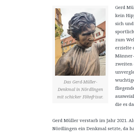
Gerd Mül
kein Hip
sich und
sportlic
zum Welt
erzielte
Männer-
zweiten 
unvergle
wuchtige
Das Gerd-Müller-
fliegend
Denkmal in Nördlingen
ausweisl
mit schicker Föhnfrisur.
die es d
Gerd Müller verstarb im Jahr 2021. 
Nördlingen ein Denkmal setzte, da h