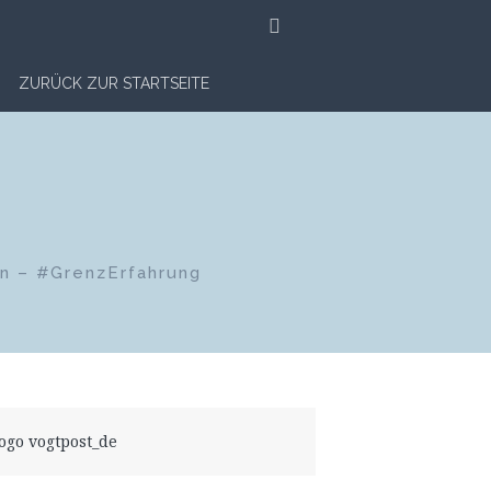
SUCHE
ZURÜCK ZUR STARTSEITE
en – #GrenzErfahrung