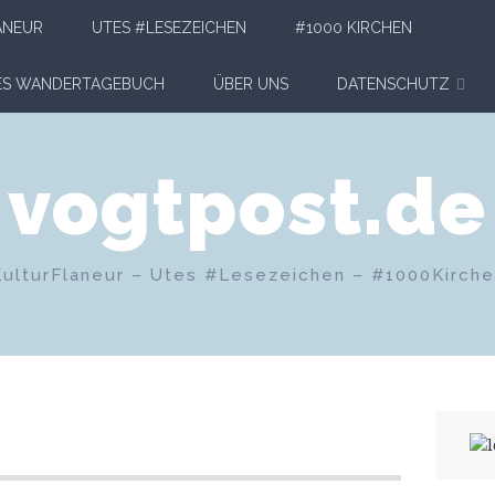
ANEUR
UTES #LESEZEICHEN
#1000 KIRCHEN
HES WANDERTAGEBUCH
ÜBER UNS
DATENSCHUTZ
vogtpost.de
KulturFlaneur – Utes #Lesezeichen – #1000Kirch