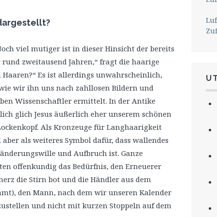
Lu
dargestellt?
Zu
ch viel mutiger ist in dieser Hinsicht der bereits
or rund zweitausend Jahren,“ fragt die haarige
n Haaren?“ Es ist allerdings unwahrscheinlich,
U
 wie wir ihn uns nach zahllosen Bildern und
ben Wissenschaftler ermittelt. In der Antike
ich glich Jesus äußerlich eher unserem schönen
Lockenkopf. Als Kronzeuge für Langhaarigkeit
l aber als weiteres Symbol dafür, dass wallendes
änderungswille und Aufbruch ist. Ganze
ten offenkundig das Bedürfnis, den Erneuerer
erz die Stirn bot und die Händler aus dem
timmt), den Mann, nach dem wir unseren Kalender
ustellen und nicht mit kurzen Stoppeln auf dem