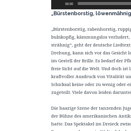
Audio-
00:00
Player
„Bürstenborstig, löwenmähnig
„Bürstenborstig, rabenhorstig, ruppig
bubikopfig, kämmungslos verludert,
strähnig“, geht der deutsche Liedtex
Drehung, kann sich vor das Gesicht 
im Gestell der Brille. Es bedarf der Pf
freie Sicht auf die Welt. Und doch is
kraftvoller Ausdruck von Vitalität u
Schicksal keine oder zu wenig oder e
zugeteilt. Viele davon leiden darunter
Die haarige Szene der tanzenden Juge
der Bühne des amerikanischen Antikr
hatte. Das Spektakel im Dreieck zwis