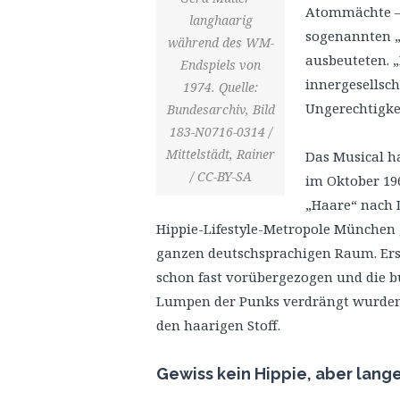
Atommächte – m
langhaarig
sogenannten „D
während des WM-
ausbeuteten. 
Endspiels von
innergesellsch
1974. Quelle:
Ungerechtigke
Bundesarchiv, Bild
183-N0716-0314 /
Mittelstädt, Rainer
Das Musical h
/ CC-BY-SA
im Oktober 19
„Haare“ nach D
Hippie-Lifestyle-Metropole München 
ganzen deutschsprachigen Raum. Erst 
schon fast vorübergezogen und die 
Lumpen der Punks verdrängt wurden,
den haarigen Stoff.
Gewiss kein Hippie, aber lang