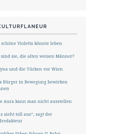
KULTURFLANEUR
 schöne Violetta könnte leben
sind sie, die alten weisen Männer?
yna und die Türken vor Wien
s Bürger in Bewegung bewirken
nnen
e Aura kann man nicht ausstellen
s sieht toll aus“, sagt der
dredakteur
rydikes Erben fahren U-Bahn