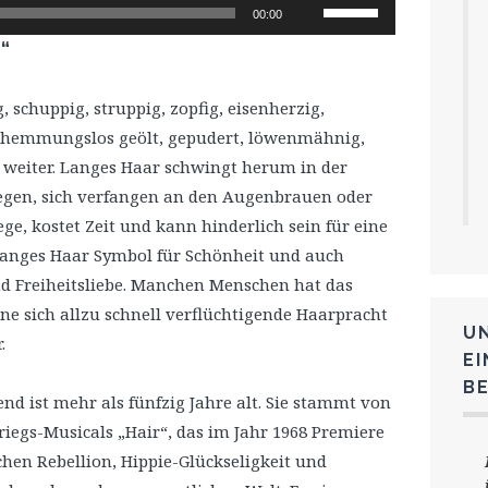
Pfeiltasten
00:00
Hoch/Runter
“
benutzen,
um
, schuppig, struppig, zopfig, eisenherzig,
die
 hemmungslos geölt, gepudert, löwenmähnig,
Lautstärke
t weiter. Langes Haar schwingt herum in der
zu
legen, sich verfangen an den Augenbrauen oder
regeln.
lege, kostet Zeit und kann hinderlich sein für eine
t langes Haar Symbol für Schönheit und auch
nd Freiheitsliebe. Manchen Menschen hat das
ine sich allzu schnell verflüchtigende Haarpracht
U
.
E
B
nd ist mehr als fünfzig Jahre alt. Sie stammt von
iegs-Musicals „Hair“, das im Jahr 1968 Premiere
chen Rebellion, Hippie-Glückseligkeit und