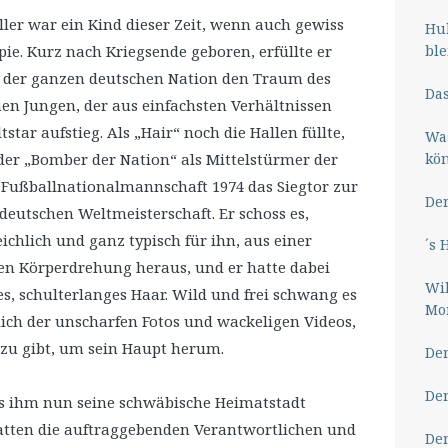
ler war ein Kind dieser Zeit, wenn auch gewiss
Hub
ble
pie. Kurz nach Kriegsende geboren, erfüllte er
 der ganzen deutschen Nation den Traum des
Das
hen Jungen, der aus einfachsten Verhältnissen
star aufstieg. Als „Hair“ noch die Hallen füllte,
Wa
kö
 der „Bomber der Nation“ als Mittelstürmer der
Fußballnationalmannschaft 1974 das Siegtor zur
Der
deutschen Weltmeisterschaft. Er schoss es,
ichlich und ganz typisch für ihn, aus einer
´s 
n Körperdrehung heraus, und er hatte dabei
Wil
es, schulterlanges Haar. Wild und frei schwang es
Mor
ich der unscharfen Fotos und wackeligen Videos,
azu gibt, um sein Haupt herum.
Der
Der
Als ihm nun seine schwäbische Heimatstadt
atten die auftraggebenden Verantwortlichen und
Der