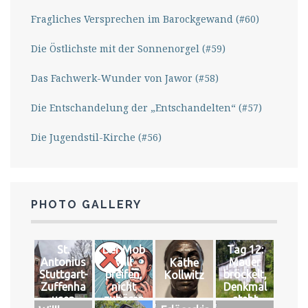
Fragliches Versprechen im Barockgewand (#60)
Die Östlichste mit der Sonnenorgel (#59)
Das Fachwerk-Wunder von Jawor (#58)
Die Entschandelung der „Entschandelten“ (#57)
Die Jugendstil-Kirche (#56)
PHOTO GALLERY
St.
Der Mob
Tag 12:
Antonius
will
Mauer
Käthe
Stuttgart-
pfeifen,
bröckelt,
Kollwitz
Zuffenha
nicht
Denkmal
usen
zuhören
steht