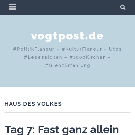
Zum
PRIMÄRES
SU
Inhalt
MENÜ
springen
vogtpost.de
#PolitikFlaneur – #KulturFlaneur – Utes
#Lesezeichen – #1000Kirchen –
#GrenzErfahrung
HAUS DES VOLKES
Tag 7: Fast ganz allein