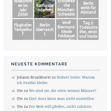
Erlöserkir
Willkomm
Berlin
che
en im
Kurfürste
wirbt für
München-
Jahr
ndamm
Abstand
Schwabin
2036!
g
Wolf
Tag 2:
Flughafen
Berlin
Biermann:
Todesstre
Tempelho
überrasch
Ideale
ifen, einst
f
t
Fehlbeset
und heute
zung für
das große
Glück
NEUESTE KOMMENTARE
Johann Brunkhorst
zu
Hubert Seiter: Warum
ich Pazifist bleibe
Ute
zu
Wo sind sie, die alten weisen Männer?
Ute
zu
Eine Aura kann man nicht ausstellen
Ute
zu
Der Mob will pfeifen, nicht zuhören