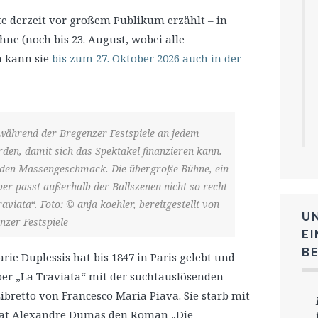
te derzeit vor großem Publikum erzählt – in
ne (noch bis 23. August, wobei alle
n kann sie
bis zum 27. Oktober 2026 auch in der
während der Bregenzer Festspiele an jedem
den, damit sich das Spektakel finanzieren kann.
 den Massengeschmack. Die übergroße Bühne, ein
aber passt außerhalb der Ballszenen nicht so recht
iata“. Foto: © anja koehler, bereitgestellt von
U
nzer Festspiele
E
B
rie Duplessis hat bis 1847 in Paris gelebt und
Oper „La Traviata“ mit der suchtauslösenden
bretto von Francesco Maria Piava. Sie starb mit
 hat Alexandre Dumas den Roman „Die