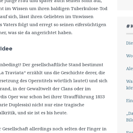
die junge Frau und später auch seinen Sohn auf,
mmt im Wissen um ihren baldigen Tuberkulose-Tod
auf sich, lässt ihren Geliebten im Unwissen
s Vaters folgt und erregt so seinen eifersüchtigen
#
ner, was sie da angerichtet haben.
Die
 Idee
Wo 
nbedingt! Der gesellschaftliche Stand bestimmt
Ale
 Traviata“ erzählt uns die Geschichte derer, die
tzung des Operntitels wörtlich lautet) und sich
Wa
kö
rand, in der Gewaltwelt der Clans oder im
rdis Oper war schon bei ihrer Uraufführung 1853
Ein
rie Duplessis) nicht nur eine tragische
kritik, und sie ist es bis heute.
„Da
Bil
esellschaft allerdings noch selten der Finger in
Eu