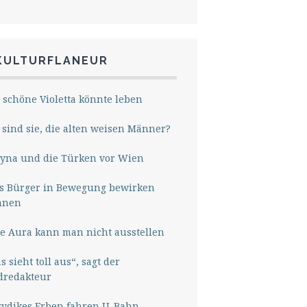
KULTURFLANEUR
 schöne Violetta könnte leben
sind sie, die alten weisen Männer?
yna und die Türken vor Wien
s Bürger in Bewegung bewirken
nnen
e Aura kann man nicht ausstellen
s sieht toll aus“, sagt der
dredakteur
rydikes Erben fahren U-Bahn