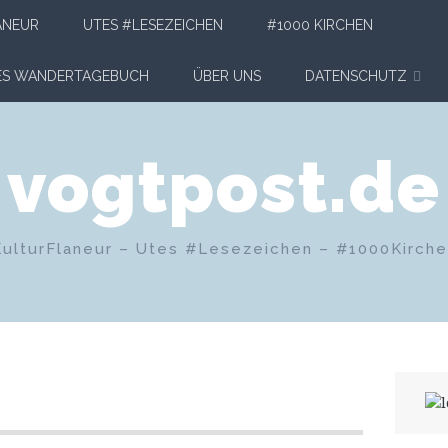
ANEUR
UTES #LESEZEICHEN
#1000 KIRCHEN
HES WANDERTAGEBUCH
ÜBER UNS
DATENSCHUTZ
vogtpost.de
KulturFlaneur – Utes #Lesezeichen – #1000Kirch