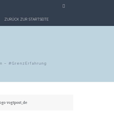
SUCHE
ZURÜCK ZUR STARTSEITE
en – #GrenzErfahrung