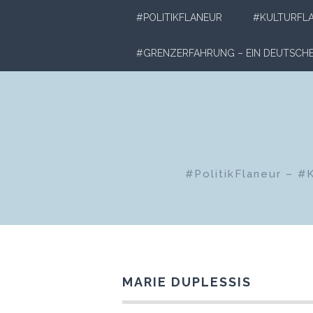
Zum
#POLITIKFLANEUR
#KULTURFL
Inhalt
springen
#GRENZERFAHRUNG – EIN DEUTSC
#PolitikFlaneur – #
MARIE DUPLESSIS