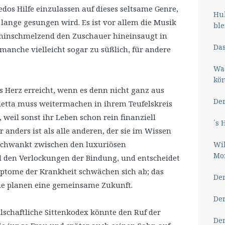
edos Hilfe einzulassen auf dieses seltsame Genre,
Hub
lange gesungen wird. Es ist vor allem die Musik
ble
ahinschmelzend den Zuschauer hineinsaugt in
Das
 manche vielleicht sogar zu süßlich, für andere
Wa
kö
 Herz erreicht, wenn es denn nicht ganz aus
Der
ioletta muss weitermachen in ihrem Teufelskreis
weil sonst ihr Leben schon rein finanziell
´s 
der anders ist als alle anderen, der sie im Wissen
 schwankt zwischen den luxuriösen
Wil
Mor
 den Verlockungen der Bindung, und entscheidet
Symptome der Krankheit schwächen sich ab; das
Der
sie planen eine gemeinsame Zukunft.
Der
ellschaftliche Sittenkodex könnte den Ruf der
Der