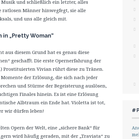
Musik und schließlich ein letzter, alles
 ratlosen Männer hinwegfegt, sie alle
sals, und uns alle gleich mit.
h in „Pretty Woman“
cht aus diesem Grund hat es genau diese
en“ geschafft. Die erste Opernerfahrung der
) Prostituierten Vivian rührt diese zu Tränen.
g Momente der Erlösung, die sich nach jeder
brechen und Stürme der Begeisterung auslösen,
uchtigen Finales hinein. Es ist eine Erlösung
ische Albtraum ein Ende hat. Violetta ist tot,
#
r wir dürfen leben!
elten Opern der Welt, eine „sichere Bank“ für
And
me
ern wird häufig geraden, mit der „Traviata“ zu