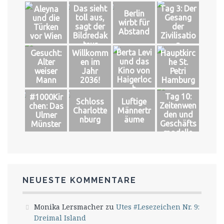
Das sieht
Tag 3: Der
Aleyna
Berlin
toll aus,
Gesang
und die
wirbt für
sagt der
der
Türken
Abstand
Bildredak
Zivilisatio
vor Wien
teur
n
Berta Levi
Gesucht:
Willkomm
Hauptkirc
und das
Alter
en im
he St.
Kino von
weiser
Jahr
Petri
Haigerloc
Mann
2036!
Hamburg
h
Tag 10:
#1000Kir
Schloss
Luftige
Zeitenwen
chen: Das
Charlotte
Männertr
den und
Ulmer
nburg
äume
Geschäfts
Münster
modelle
NEUESTE KOMMENTARE
Monika Lersmacher
zu
Utes #Lesezeichen Nr. 9:
Dreimal Island