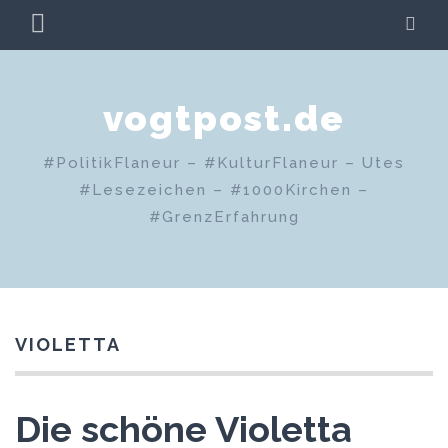
Zum
PRIMÄRES
SU
Inhalt
MENÜ
springen
vogtpost.de
#PolitikFlaneur – #KulturFlaneur – Utes
#Lesezeichen – #1000Kirchen –
#GrenzErfahrung
VIOLETTA
Die schöne Violetta