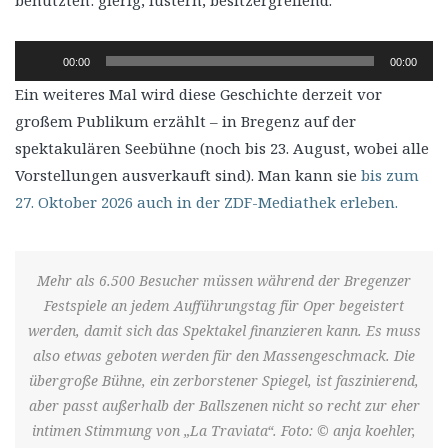
benutzten: gierig, lüstern, besitzergreifend.
Audio-
00:00
00:00
Player
Ein weiteres Mal wird diese Geschichte derzeit vor
großem Publikum erzählt – in Bregenz auf der
spektakulären Seebühne (noch bis 23. August, wobei alle
Vorstellungen ausverkauft sind). Man kann sie
bis zum
27. Oktober 2026 auch in der ZDF-Mediathek erleben.
Mehr als 6.500 Besucher müssen während der Bregenzer
Festspiele an jedem Aufführungstag für Oper begeistert
werden, damit sich das Spektakel finanzieren kann. Es muss
also etwas geboten werden für den Massengeschmack. Die
übergroße Bühne, ein zerborstener Spiegel, ist faszinierend,
aber passt außerhalb der Ballszenen nicht so recht zur eher
intimen Stimmung von „La Traviata“. Foto: © anja koehler,