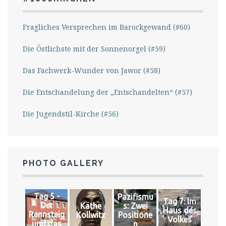
Fragliches Versprechen im Barockgewand (#60)
Die Östlichste mit der Sonnenorgel (#59)
Das Fachwerk-Wunder von Jawor (#58)
Die Entschandelung der „Entschandelten“ (#57)
Die Jugendstil-Kirche (#56)
PHOTO GALLERY
Tag 5 -
Pazifismu
Tag 7: Im
Der
Käthe
s: Zwei
Haus des
Rennsteig
Kollwitz
Positione
Volkes
und das
n