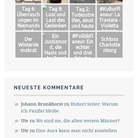
Space
Tag 6:
Tag 8:
#KulturFl
Tag 2:
Überrasch
Lust und
aneur: La
Todesstre
ungen im
Last des
Traviata -
ifen, einst
Niemands
Gedenken
Violetta
und heute
land
s
könnte
Ein
#PolitikFl
leben
Der
Schloss
Justizmor
aneur: Ein
Winterde
Charlotte
d, die
echter
mokrat
nburg
Nazis und
und drei
der Papst
falsche
Könige
NEUESTE KOMMENTARE
Johann Brunkhorst
zu
Hubert Seiter: Warum
ich Pazifist bleibe
Ute
zu
Wo sind sie, die alten weisen Männer?
Ute
zu
Eine Aura kann man nicht ausstellen