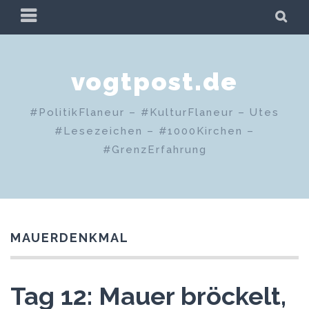
Zum
PRIMÄRES
SU
Inhalt
MENÜ
springen
vogtpost.de
#PolitikFlaneur – #KulturFlaneur – Utes
#Lesezeichen – #1000Kirchen –
#GrenzErfahrung
MAUERDENKMAL
Tag 12: Mauer bröckelt,