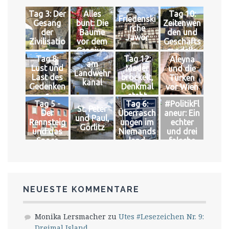
Tag 3: Der
Alles
Tag 10:
Friedenski
Gesang
bunt: Die
Zeitenwen
rche
der
Bäume
den und
Jawor
Zivilisatio
vor dem
Geschäfts
n
Gropius-
modelle
Tag 8:
Tag 12:
Aleyna
Bau
am
Lust und
Mauer
und die
Landwehr
Last des
bröckelt,
Türken
kanal
Gedenken
Denkmal
vor Wien
s
steht
Tag 5 -
Tag 6:
#PolitikFl
St. Peter
Der
Überrasch
aneur: Ein
und Paul,
Rennsteig
ungen im
echter
Görlitz
und das
Niemands
und drei
Space
land
falsche
Könige
NEUESTE KOMMENTARE
Monika Lersmacher
zu
Utes #Lesezeichen Nr. 9:
Dreimal Island