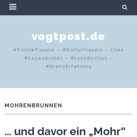
Zum
PRIMÄRES
SU
Inhalt
MENÜ
springen
vogtpost.de
#PolitikFlaneur – #KulturFlaneur – Utes
#Lesezeichen – #1000Kirchen –
#GrenzErfahrung
MOHRENBRUNNEN
… und davor ein „Mohr“