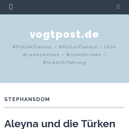
Zum
PRIMÄRES
SU
Inhalt
MENÜ
springen
vogtpost.de
#PolitikFlaneur – #KulturFlaneur – Utes
#Lesezeichen – #1000Kirchen –
#GrenzErfahrung
STEPHANSDOM
Aleyna und die Türken