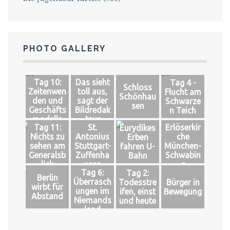
PHOTO GALLERY
Tag 10:
Das sieht
Tag 4 -
Schloss
Zeitenwen
toll aus,
Flucht am
Schönhau
den und
sagt der
Schwarze
sen
Geschäfts
Bildredak
n Teich
modelle
teur
Tag 11:
St.
Erlöserkir
Eurydikes
Nichts zu
Antonius
che
Erben
sehen am
Stuttgart-
München-
fahren U-
Generalsb
Zuffenha
Schwabin
Bahn
lick
usen
g
Tag 6:
Tag 2:
Berlin
Überrasch
Todesstre
Bürger in
wirbt für
ungen im
ifen, einst
Bewegung
Abstand
Niemands
und heute
land