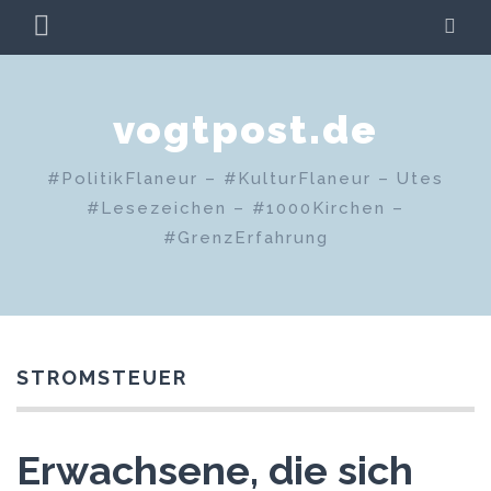
Zum
PRIMÄRES
SU
Inhalt
MENÜ
springen
vogtpost.de
#PolitikFlaneur – #KulturFlaneur – Utes
#Lesezeichen – #1000Kirchen –
#GrenzErfahrung
STROMSTEUER
Erwachsene, die sich