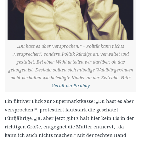
„Du hast es aber versprochen!“ – Politik kann nichts
„versprechen“, sondern Politik kündigt an, verwaltet und
gestaltet. Bei einer Wahl urteilen wir darüber, ob das
gelungen ist. Deshalb sollten sich mündige Wahlbürger/innen
nicht verhalten wie beleidigte Kinder an der Eistruhe. Foto:
Geralt via Pixabay
Ein fiktiver Blick zur Supermarktkasse: „Du hast es aber
versprochen!“, protestiert lautstark die geschätzt
Fünfjährige. „Ja, aber jetzt gibt’s halt hier kein Eis in der
richtigen Größe, entgegnet die Mutter entnervt, „da
kann ich auch nichts machen.“ Mit der rechten Hand