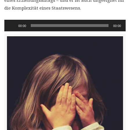
eines Erziehungsalltags – und er ist auch ungeeignet für
die Komplexität eines Staatswesens.
Audio-
00:00
00:00
Player