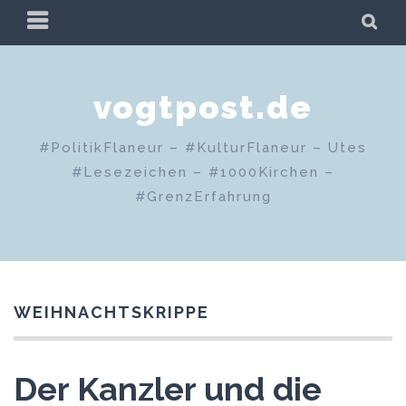
Zum
PRIMÄRES
SU
Inhalt
MENÜ
springen
vogtpost.de
#PolitikFlaneur – #KulturFlaneur – Utes
#Lesezeichen – #1000Kirchen –
#GrenzErfahrung
WEIHNACHTSKRIPPE
Der Kanzler und die