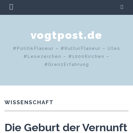
Zum
PRIMÄRES
SU
Inhalt
MENÜ
springen
vogtpost.de
#PolitikFlaneur – #KulturFlaneur – Utes
#Lesezeichen – #1000Kirchen –
#GrenzErfahrung
WISSENSCHAFT
Die Geburt der Vernunft