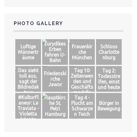
PHOTO GALLERY
Eurydikes
Luftige
Frauenkir
Schloss
Erben
Männertr
che
Charlotte
fahren U-
äume
München
nburg
Bahn
Das sieht
Tag 10:
Tag 2:
Friedenski
toll aus,
Zeitenwen
Todesstre
rche
sagt der
den und
ifen, einst
Jawor
Bildredak
Geschäfts
und heute
teur
modelle
#KulturFl
Hauptkirc
Tag 4 -
aneur: La
he St.
Flucht am
Bürger in
Traviata -
Petri
Schwarze
Bewegung
Violetta
Hamburg
n Teich
könnte
leben