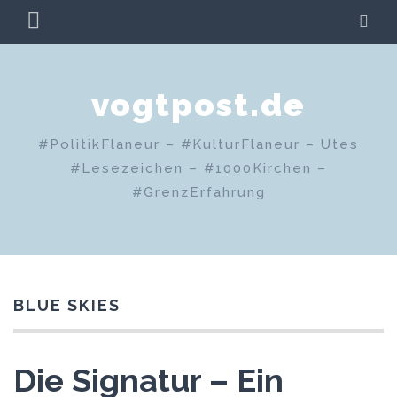
Zum
PRIMÄRES
SU
Inhalt
MENÜ
springen
vogtpost.de
#PolitikFlaneur – #KulturFlaneur – Utes
#Lesezeichen – #1000Kirchen –
#GrenzErfahrung
BLUE SKIES
Die Signatur – Ein