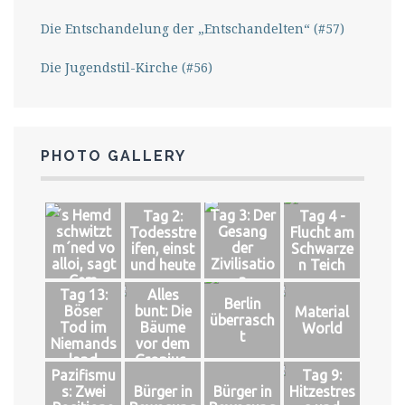
Die Entschandelung der „Entschandelten“ (#57)
Die Jugendstil-Kirche (#56)
PHOTO GALLERY
´s Hemd
Tag 3: Der
Tag 2:
Tag 4 -
schwitzt
Gesang
Todesstre
Flucht am
m´ned vo
der
ifen, einst
Schwarze
alloi, sagt
Zivilisatio
und heute
n Teich
Cem
n
Tag 13:
Alles
Berlin
Böser
bunt: Die
Material
überrasch
Tod im
Bäume
World
t
Niemands
vor dem
land
Gropius-
Pazifismu
Tag 9:
Bau
s: Zwei
Bürger in
Bürger in
Hitzestres