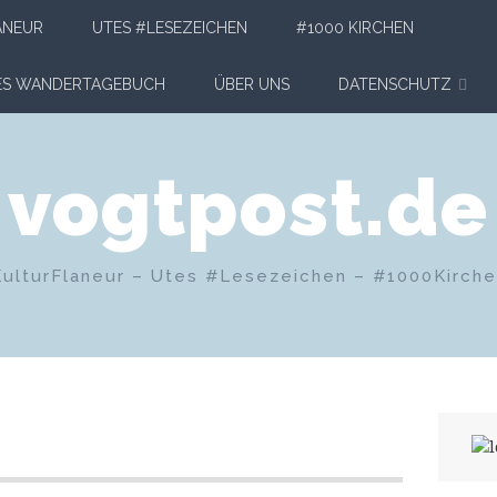
ANEUR
UTES #LESEZEICHEN
#1000 KIRCHEN
HES WANDERTAGEBUCH
ÜBER UNS
DATENSCHUTZ
vogtpost.de
KulturFlaneur – Utes #Lesezeichen – #1000Kirch