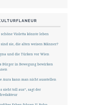
KULTURFLANEUR
 schöne Violetta könnte leben
sind sie, die alten weisen Männer?
yna und die Türken vor Wien
s Bürger in Bewegung bewirken
nnen
e Aura kann man nicht ausstellen
s sieht toll aus“, sagt der
dredakteur
rydikes Erben fahren U-Bahn