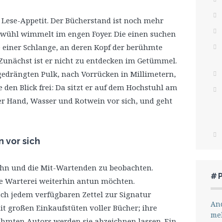
ese-Appetit. Der Bücherstand ist noch mehr
ewühl wimmelt im engen Foyer. Die einen suchen
 einer Schlange, an deren Kopf der berühmte
. Zunächst ist er nicht zu entdecken im Getümmel.
edrängten Pulk, nach Vorrücken in Millimetern,
 den Blick frei: Da sitzt er auf dem Hochstuhl am
 der Hand, Wasser und Rotwein vor sich, und geht
n vor sich
 ihn und die Mit-Wartenden zu beobachten.
#
die Warterei weiterhin antun möchten.
ch jedem verfügbaren Zettel zur Signatur
And
t großen Einkaufstüten voller Bücher; ihre
me
mten Autors werden sie abzeichnen lassen. Ein