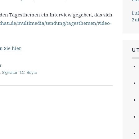
Lu
 den Tagesthemen ein Interview gegeben, das sich
Zu
schau.de/multimedia/sendung/tagesthemen/video-
n Sie hier.
U
r
,
Signatur
,
T.C. Boyle