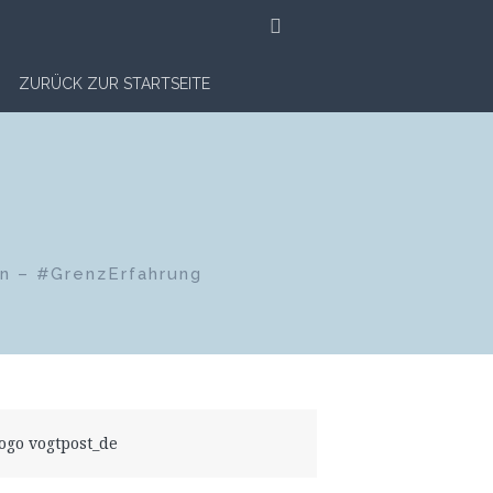
SUCHE
ZURÜCK ZUR STARTSEITE
en – #GrenzErfahrung