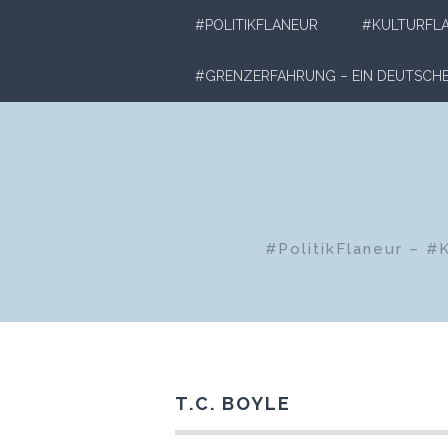
Zum
#POLITIKFLANEUR
#KULTURFL
Inhalt
springen
#GRENZERFAHRUNG – EIN DEUTSC
#PolitikFlaneur – #
T.C. BOYLE