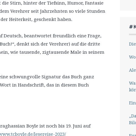
 die Stirn, hinter der Tiefsinn, Humor, Fantasie
e dem Verehrer seit Jahrzehnten so viele Stunden
der Heiterkeit, geschenkt haben.
#
f Deutsch, beantwortet freundlich eine Frage,
uch!“, denkt sich der Verehrer) auf die dritte
Die
nein, wie tausende, zigtausende Male in seinem
Wo 
Ale
s seine schwungvolle Signatur das Buch ganz
Wa
e Wort in Handschrift, das in diesem Buch
kö
Ein
„Da
Bil
raghassian Boyle ist noch bis 19. Juni auf
/www.tcboyle.de/lesereise-2023/
Eu