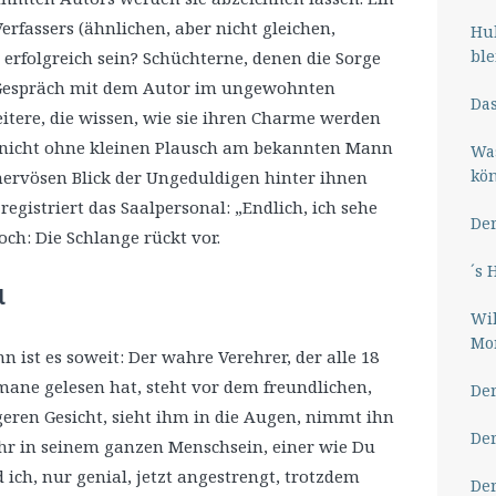
erfassers (ähnlichen, aber nicht gleichen,
Hub
ble
erfolgreich sein? Schüchterne, denen die Sorge
Gespräch mit dem Autor im ungewohnten
Das
Heitere, die wissen, wie sie ihren Charme werden
e nicht ohne kleinen Plausch am bekannten Mann
Wa
kö
nervösen Blick der Ungeduldigen hinter ihnen
 registriert das Saalpersonal: „Endlich, ich sehe
Der
ch: Die Schlange rückt vor.
´s 
l
Wil
Mor
n ist es soweit: Der wahre Verehrer, der alle 18
ane gelesen hat, steht vor dem freundlichen,
Der
eren Gesicht, sieht ihm in die Augen, nimmt ihn
Der
r in seinem ganzen Menschsein, einer wie Du
 ich, nur genial, jetzt angestrengt, trotzdem
Der