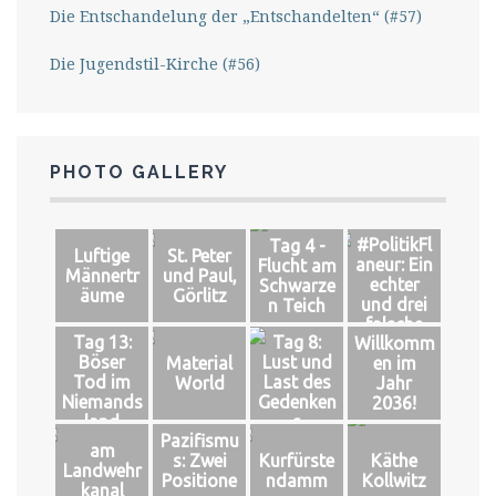
Die Entschandelung der „Entschandelten“ (#57)
Die Jugendstil-Kirche (#56)
PHOTO GALLERY
#PolitikFl
Tag 4 -
Luftige
St. Peter
aneur: Ein
Flucht am
Männertr
und Paul,
echter
Schwarze
äume
Görlitz
und drei
n Teich
falsche
Tag 13:
Tag 8:
Willkomm
Könige
Böser
Lust und
Material
en im
Tod im
Last des
World
Jahr
Niemands
Gedenken
2036!
land
s
Pazifismu
am
s: Zwei
Kurfürste
Käthe
Landwehr
Positione
ndamm
Kollwitz
kanal