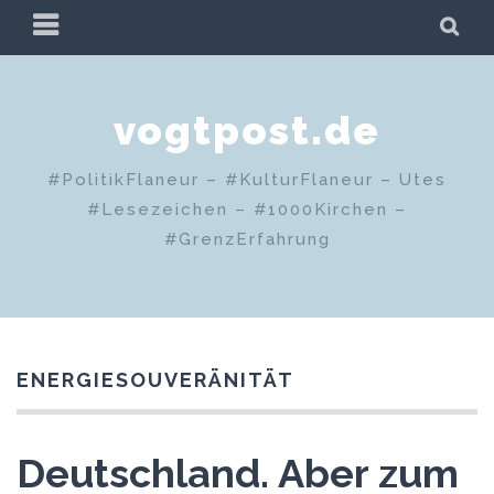
Zum
PRIMÄRES
SU
Inhalt
MENÜ
springen
vogtpost.de
#PolitikFlaneur – #KulturFlaneur – Utes
#Lesezeichen – #1000Kirchen –
#GrenzErfahrung
ENERGIESOUVERÄNITÄT
Deutschland. Aber zum