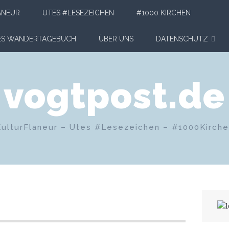
ANEUR
UTES #LESEZEICHEN
#1000 KIRCHEN
HES WANDERTAGEBUCH
ÜBER UNS
DATENSCHUTZ
vogtpost.de
KulturFlaneur – Utes #Lesezeichen – #1000Kirch