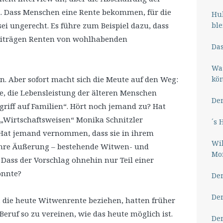
 Dass Menschen eine Rente bekommen, für die
Hub
ble
sei ungerecht. Es führe zum Beispiel dazu, dass
Beiträgen Renten von wohlhabenden
Das
Wa
kö
n. Aber sofort macht sich die Meute auf den Weg:
he, die Lebensleistung der älteren Menschen
Der
ngriff auf Familien“. Hört noch jemand zu? Hat
„Wirtschaftsweisen“ Monika Schnitzler
´s 
Hat jemand vernommen, dass sie in ihrem
Wil
ihre Äußerung – bestehende Witwen- und
Mor
ass der Vorschlag ohnehin nur Teil einer
önnte?
Der
Der
, die heute Witwenrente beziehen, hatten früher
Beruf so zu vereinen, wie das heute möglich ist.
Der