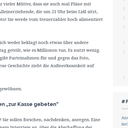
nz vieler Mütter, dass sie auch mal Pläne mit
einerziehende, die um 21 Uhr beim Lidl sitzt,
oto! Sie werde vom Steuerzahler hoch alimentiert
sich weder beklagt noch etwas über andere
ag geteilt, wie es Millionen tun. Es nutzt wenig.
s gibt Parteinahmen für und gegen das Foto,
 neue Geschichte zieht die Aufmerksamkeit auf
bgewöhnen.
#
en „zur Kasse gebeten“
And
 Sie sollen forschen, nachdenken, anregen. Eine
me
einem Interview an, über die Abschaffung der