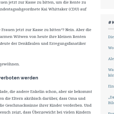
auen jetzt zur Kasse zu bitten, um die Rente zu
 Bundestagsabgeordnete Kai Whittaker (CDU) auf
#
 Frauen jetzt zur Kasse zu bitten“? Nein. Aber die
n armen Witwen von heute ihre kleinen Renten
Die
Meute der Denkfaulen und Erregungsfanatiker
Wo 
Ale
bgewöhnen.
Wa
kö
n verboten werden
Ein
lade, die andere Enkelin schon, aber sie bekommt
„Da
hen die Eltern akribisch darüber, dass Oma und
Bil
 die Geschmackssinne ihrer Kinder verderben. Und
such zeigt, dass Übergewicht bei vielen Kindern
Eu