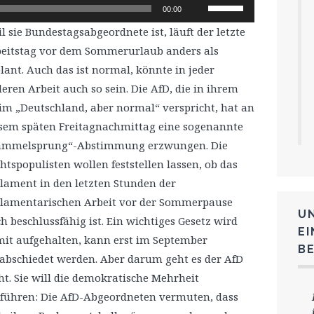
Pfeiltasten
00:00
Hoch/Runter
l sie Bundestagsabgeordnete ist, läuft der letzte
benutzen,
eitstag vor dem Sommerurlaub anders als
um
lant. Auch das ist normal, könnte in jeder
die
eren Arbeit auch so sein. Die AfD, die in ihrem
Lautstärke
im „Deutschland, aber normal“ verspricht, hat an
zu
sem späten Freitagnachmittag eine sogenannte
regeln.
ammelsprung“-Abstimmung erzwungen. Die
htspopulisten wollen feststellen lassen, ob das
lament in den letzten Stunden der
lamentarischen Arbeit vor der Sommerpause
U
h beschlussfähig ist. Ein wichtiges Gesetz wird
E
it aufgehalten, kann erst im September
B
abschiedet werden. Aber darum geht es der AfD
ht. Sie will die demokratische Mehrheit
führen: Die AfD-Abgeordneten vermuten, dass