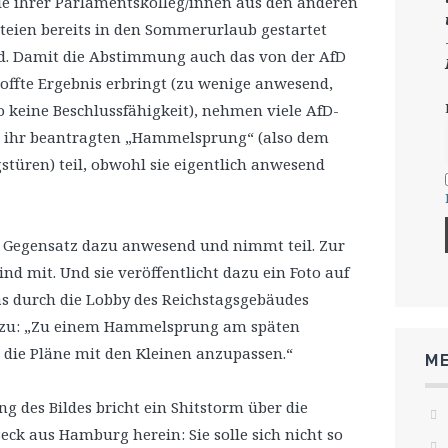
le ihrer Parlamentskolleg/innen aus den anderen
teien bereits in den Sommerurlaub gestartet
d. Damit die Abstimmung auch das von der AfD
offte Ergebnis erbringt (zu wenige anwesend,
o keine Beschlussfähigkeit), nehmen viele AfD-
n ihr beantragten „Hammelsprung“ (also dem
türen) teil, obwohl sie eigentlich anwesend
m Gegensatz dazu anwesend und nimmt teil. Zur
d mit. Und sie veröffentlicht dazu ein Foto auf
das durch die Lobby des Reichstagsgebäudes
dazu: „Zu einem Hammelsprung am späten
die Pläne mit den Kleinen anzupassen.“
ME
 des Bildes bricht ein Shitstorm über die
ck aus Hamburg herein: Sie solle sich nicht so