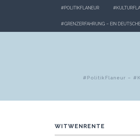
Zum
#POLITIKFLANEUR
#KULTURFL
Inhalt
springen
#GRENZERFAHRUNG – EIN DEUTSC
#PolitikFlaneur – #
WITWENRENTE