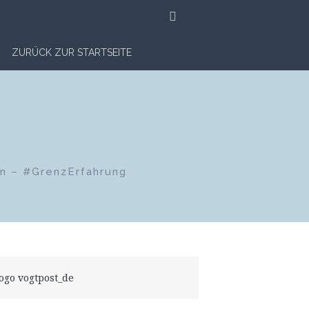
SUCHE
ZURÜCK ZUR STARTSEITE
en – #GrenzErfahrung