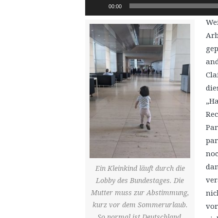
Audio-
00:00
Player
Wei
Arb
gep
and
Cla
die
„H
Rec
Par
par
noc
dam
Ein Kleinkind läuft durch die
ver
Lobby des Bundestages. Die
Mutter muss zur Abstimmung,
nic
kurz vor dem Sommerurlaub.
vor
So normal ist Deutschland.