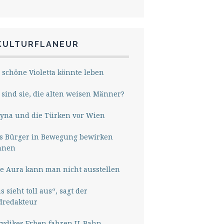
KULTURFLANEUR
 schöne Violetta könnte leben
sind sie, die alten weisen Männer?
yna und die Türken vor Wien
s Bürger in Bewegung bewirken
nnen
e Aura kann man nicht ausstellen
s sieht toll aus“, sagt der
dredakteur
rydikes Erben fahren U-Bahn