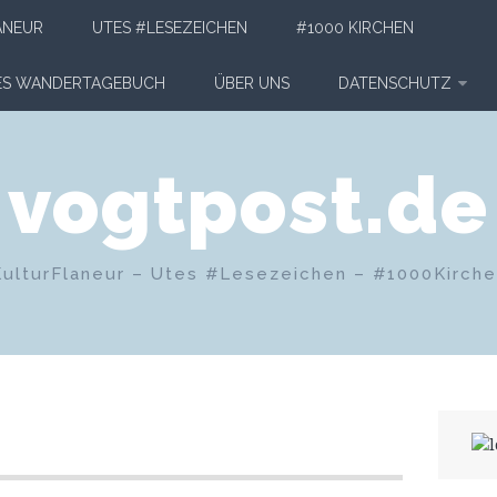
ANEUR
UTES #LESEZEICHEN
#1000 KIRCHEN
HES WANDERTAGEBUCH
ÜBER UNS
DATENSCHUTZ
vogtpost.de
KulturFlaneur – Utes #Lesezeichen – #1000Kirch