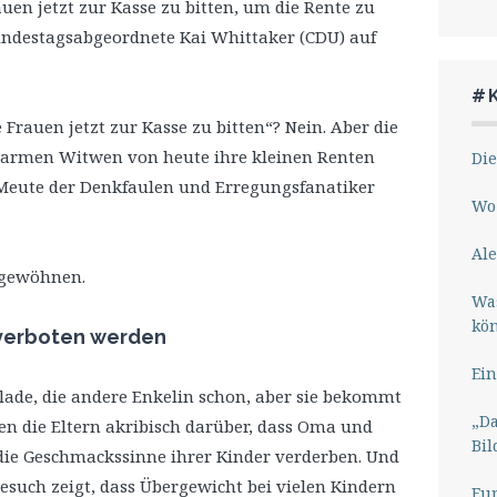
auen jetzt zur Kasse zu bitten, um die Rente zu
 Bundestagsabgeordnete Kai Whittaker (CDU) auf
#
 Frauen jetzt zur Kasse zu bitten“? Nein. Aber die
n armen Witwen von heute ihre kleinen Renten
Die
Meute der Denkfaulen und Erregungsfanatiker
Wo 
Ale
bgewöhnen.
Wa
kö
n verboten werden
Ein
lade, die andere Enkelin schon, aber sie bekommt
„Da
hen die Eltern akribisch darüber, dass Oma und
Bil
 die Geschmackssinne ihrer Kinder verderben. Und
such zeigt, dass Übergewicht bei vielen Kindern
Eu