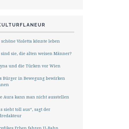
KULTURFLANEUR
 schöne Violetta könnte leben
sind sie, die alten weisen Männer?
yna und die Türken vor Wien
s Bürger in Bewegung bewirken
nnen
e Aura kann man nicht ausstellen
s sieht toll aus“, sagt der
dredakteur
rydikes Erben fahren U-Bahn