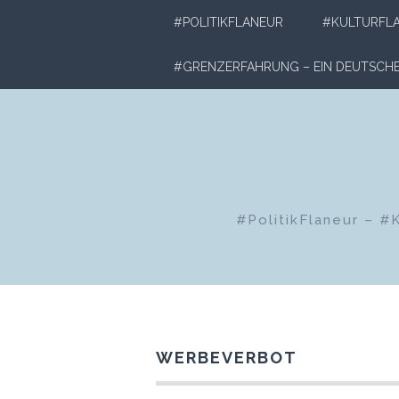
Zum
#POLITIKFLANEUR
#KULTURFL
Inhalt
springen
#GRENZERFAHRUNG – EIN DEUTSC
#PolitikFlaneur – #
WERBEVERBOT