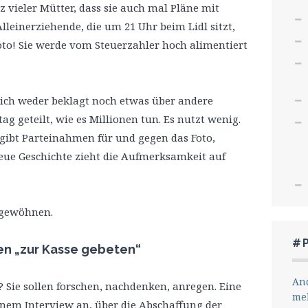
nz vieler Mütter, dass sie auch mal Pläne mit
einerziehende, die um 21 Uhr beim Lidl sitzt,
oto! Sie werde vom Steuerzahler hoch alimentiert
sich weder beklagt noch etwas über andere
ag geteilt, wie es Millionen tun. Es nutzt wenig.
s gibt Parteinahmen für und gegen das Foto,
 neue Geschichte zieht die Aufmerksamkeit auf
bgewöhnen.
#
en „zur Kasse gebeten“
And
 Sie sollen forschen, nachdenken, anregen. Eine
me
einem Interview an, über die Abschaffung der