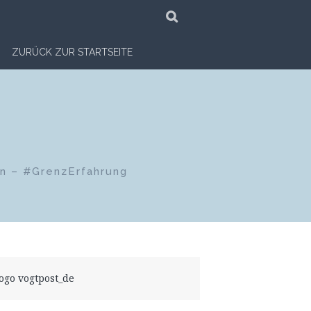
SUCHE
ZURÜCK ZUR STARTSEITE
en – #GrenzErfahrung