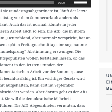
Pfeiltasten
00:00
Hoch/Runter
l sie Bundestagsabgeordnete ist, läuft der letzte
benutzen,
eitstag vor dem Sommerurlaub anders als
um
lant. Auch das ist normal, könnte in jeder
die
eren Arbeit auch so sein. Die AfD, die in ihrem
Lautstärke
im „Deutschland, aber normal“ verspricht, hat an
zu
sem späten Freitagnachmittag eine sogenannte
regeln.
ammelsprung“-Abstimmung erzwungen. Die
htspopulisten wollen feststellen lassen, ob das
lament in den letzten Stunden der
lamentarischen Arbeit vor der Sommerpause
U
h beschlussfähig ist. Ein wichtiges Gesetz wird
E
it aufgehalten, kann erst im September
B
abschiedet werden. Aber darum geht es der AfD
ht. Sie will die demokratische Mehrheit
führen: Die AfD-Abgeordneten vermuten, dass