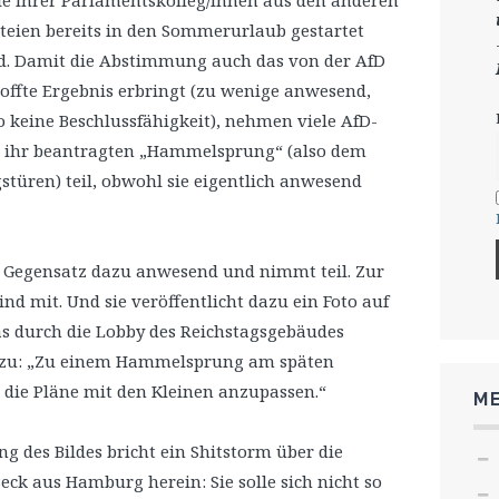
le ihrer Parlamentskolleg/innen aus den anderen
teien bereits in den Sommerurlaub gestartet
d. Damit die Abstimmung auch das von der AfD
offte Ergebnis erbringt (zu wenige anwesend,
o keine Beschlussfähigkeit), nehmen viele AfD-
n ihr beantragten „Hammelsprung“ (also dem
türen) teil, obwohl sie eigentlich anwesend
m Gegensatz dazu anwesend und nimmt teil. Zur
d mit. Und sie veröffentlicht dazu ein Foto auf
das durch die Lobby des Reichstagsgebäudes
dazu: „Zu einem Hammelsprung am späten
die Pläne mit den Kleinen anzupassen.“
ME
 des Bildes bricht ein Shitstorm über die
ck aus Hamburg herein: Sie solle sich nicht so