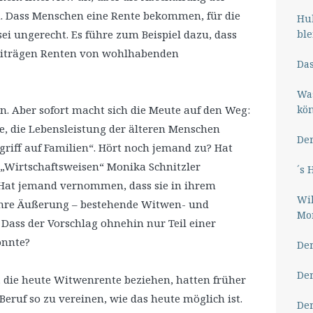
 Dass Menschen eine Rente bekommen, für die
Hub
ble
sei ungerecht. Es führe zum Beispiel dazu, dass
Beiträgen Renten von wohlhabenden
Das
Wa
kö
n. Aber sofort macht sich die Meute auf den Weg:
he, die Lebensleistung der älteren Menschen
Der
ngriff auf Familien“. Hört noch jemand zu? Hat
„Wirtschaftsweisen“ Monika Schnitzler
´s 
Hat jemand vernommen, dass sie in ihrem
Wil
ihre Äußerung – bestehende Witwen- und
Mor
ass der Vorschlag ohnehin nur Teil einer
önnte?
Der
Der
, die heute Witwenrente beziehen, hatten früher
Beruf so zu vereinen, wie das heute möglich ist.
Der