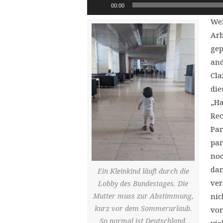
Audio-
00:00
Player
Wei
Arb
gep
and
Cla
die
„H
Rec
Par
par
noc
dam
Ein Kleinkind läuft durch die
ver
Lobby des Bundestages. Die
Mutter muss zur Abstimmung,
nic
kurz vor dem Sommerurlaub.
vor
So normal ist Deutschland.