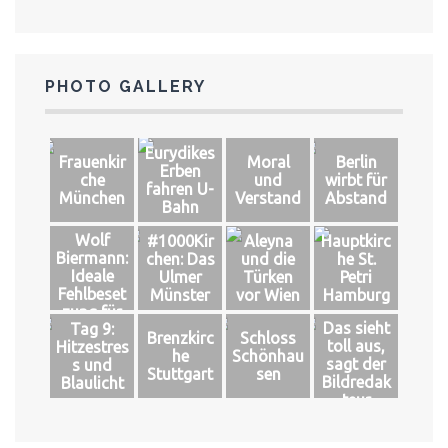
PHOTO GALLERY
Eurydikes
Frauenkir
Moral
Berlin
Erben
che
und
wirbt für
fahren U-
München
Verstand
Abstand
Bahn
Wolf
#1000Kir
Aleyna
Hauptkirc
Biermann:
chen: Das
und die
he St.
Ideale
Ulmer
Türken
Petri
Fehlbeset
Münster
vor Wien
Hamburg
zung für
Das sieht
Tag 9:
das große
Brenzkirc
Schloss
toll aus,
Hitzestres
Glück
he
Schönhau
sagt der
s und
Stuttgart
sen
Bildredak
Blaulicht
teur