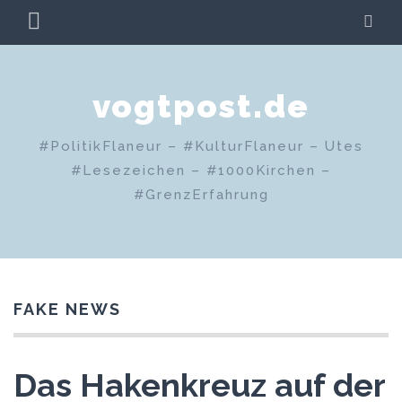
Zum
PRIMÄRES
SU
Inhalt
MENÜ
springen
vogtpost.de
#PolitikFlaneur – #KulturFlaneur – Utes
#Lesezeichen – #1000Kirchen –
#GrenzErfahrung
FAKE NEWS
Das Hakenkreuz auf der