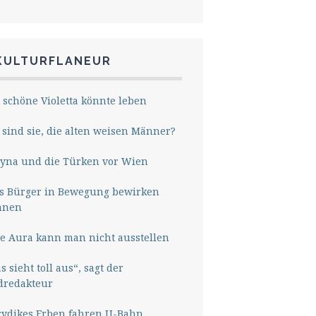
KULTURFLANEUR
 schöne Violetta könnte leben
sind sie, die alten weisen Männer?
yna und die Türken vor Wien
s Bürger in Bewegung bewirken
nnen
e Aura kann man nicht ausstellen
s sieht toll aus“, sagt der
dredakteur
rydikes Erben fahren U-Bahn