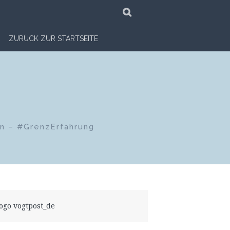
SUCHE
ZURÜCK ZUR STARTSEITE
en – #GrenzErfahrung