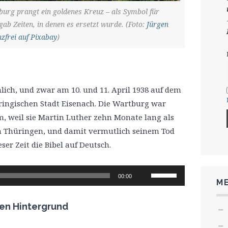
urg prangt ein goldenes Kreuz – als Symbol für
gab Zeiten, in denen es ersetzt wurde. (Foto:
Jürgen
nzfrei auf Pixabay
)
hlich, und zwar am 10. und 11. April 1938 auf dem
ringischen Stadt Eisenach. Die Wartburg war
, weil sie Martin Luther zehn Monate lang als
 in Thüringen, und damit vermutlich seinem Tod
ser Zeit die Bibel auf Deutsch.
Pfeiltasten
00:00
ME
Hoch/Runter
benutzen,
len Hintergrund
um
die