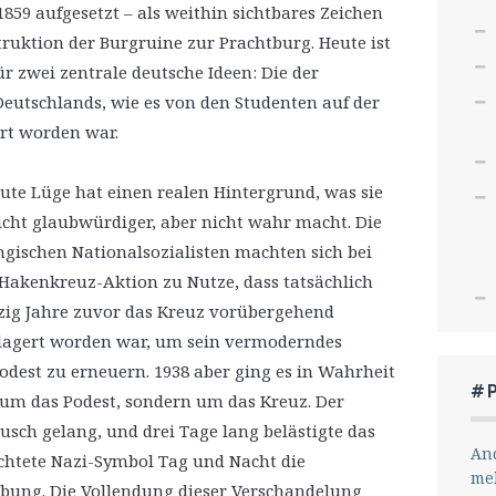
59 aufgesetzt – als weithin sichtbares Zeichen
Lautstärke
ruktion der Burgruine zur Prachtburg. Heute ist
zu
 zwei zentrale deutsche Ideen: Die der
regeln.
Deutschlands, wie es von den Studenten auf der
rt worden war.
gute Lüge hat einen realen Hintergrund, was sie
eicht glaubwürdiger, aber nicht wahr macht. Die
ngischen Nationalsozialisten machten sich bei
 Hakenkreuz-Aktion zu Nutze, dass tatsächlich
ig Jahre zuvor das Kreuz vorübergehend
lagert worden war, um sein vermoderndes
odest zu erneuern. 1938 aber ging es in Wahrheit
#
 um das Podest, sondern um das Kreuz. Der
usch gelang, und drei Tage lang belästigte das
And
chtete Nazi-Symbol Tag und Nacht die
me
ung. Die Vollendung dieser Verschandelung