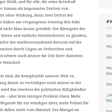
ger Wald, und für alle, die seine Botschaft
er hinaus als imposantes Zeichen von
icht ohne Wirkung, denn zwei Drittel der
#
n haben am vergangenen Sonntag den Fake
 nicht blau-braun gewählt. Der Kleingeist des
 zu hören und einfache Unwahrheiten zu glauben,
Die
hichte des wiedererstandenen Kreuzes auf der
Wo 
nschen durch Lügen an Verbrechen und
nd schwer auch immer die Zeit ihrer dummen
Ale
ie Wahrheit.
Wa
kö
eit sind, die Komplexität unserer Welt zu
ng damit zu verteidigen noch immer in der
Ein
ird das Geschrei der politischen Billighändler
„Da
n – aber kein einziges Problem lösen. Mehr
Bil
flegende für ein würdiges Alter, mehr Polizei für
alle fallen nicht vom Himmel. Der Mangel an
Eu