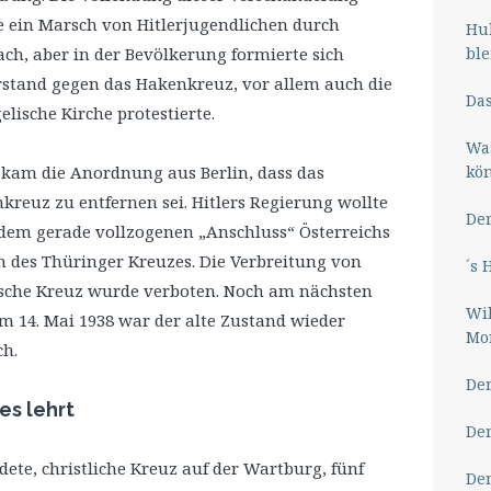
te ein Marsch von Hitlerjugendlichen durch
Hub
ble
ach, aber in der Bevölkerung formierte sich
stand gegen das Hakenkreuz, vor allem auch die
Das
lische Kirche protestierte.
Wa
kö
kam die Anordnung aus Berlin, dass das
kreuz zu entfernen sei. Hitlers Regierung wollte
Der
dem gerade vollzogenen „Anschluss“ Österreichs
 des Thüringer Kreuzes. Die Verbreitung von
´s 
alsche Kreuz wurde verboten. Noch am nächsten
Wil
 14. Mai 1938 war der alte Zustand wieder
Mor
ch.
Der
es lehrt
Der
ete, christliche Kreuz auf der Wartburg, fünf
Der