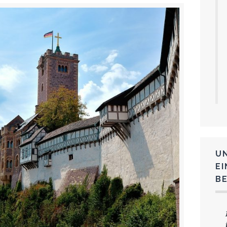
U
E
B