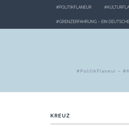
Zum
#POLITIKFLANEUR
#KULTURFL
Inhalt
springen
#GRENZERFAHRUNG – EIN DEUTSC
#PolitikFlaneur – #
KREUZ