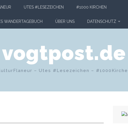
ANEUR
UTES #LESEZEICHEN
#1000 KIRCHEN
HES WANDERTAGEBUCH
ÜBER UNS
DATENSCHUTZ
vogtpost.de
KulturFlaneur – Utes #Lesezeichen – #1000Kirch