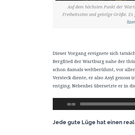
Auf dem höchsten Punkt der Wartb
Freiheitssinn und geistige Größe. Es 
lize
Dieser Vorgang ereignete sich tatsäc
Bergfried der Wartburg nahe der thü
schon damals weltberühmt, vor allem
Versteck diente, er also Asyl genoss
entging. Nebenbei übersetzte er in die
Audio-
00:00
Player
Jede gute Lüge hat einen rea