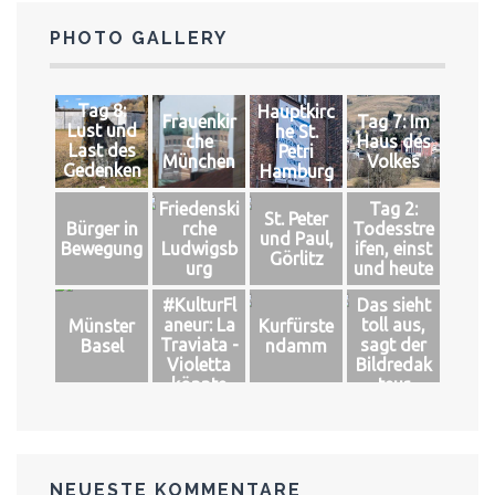
PHOTO GALLERY
Tag 8:
Hauptkirc
Frauenkir
Tag 7: Im
Lust und
he St.
che
Haus des
Last des
Petri
München
Volkes
Gedenken
Hamburg
s
Friedenski
Tag 2:
St. Peter
Bürger in
rche
Todesstre
und Paul,
Bewegung
Ludwigsb
ifen, einst
Görlitz
urg
und heute
#KulturFl
Das sieht
aneur: La
toll aus,
Münster
Kurfürste
Traviata -
sagt der
Basel
ndamm
Violetta
Bildredak
könnte
teur
leben
NEUESTE KOMMENTARE