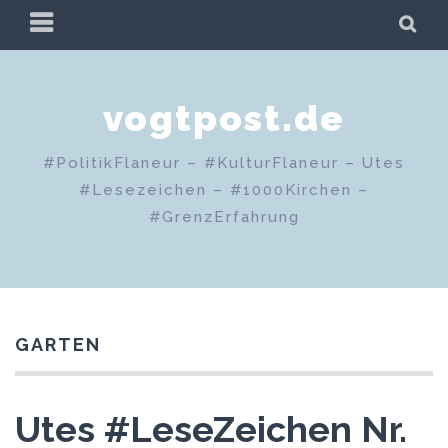
Zum
PRIMÄRES
SU
Inhalt
MENÜ
springen
vogtpost.de
#PolitikFlaneur – #KulturFlaneur – Utes
#Lesezeichen – #1000Kirchen –
#GrenzErfahrung
GARTEN
Utes #LeseZeichen Nr.