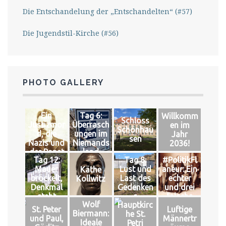
Die Entschandelung der „Entschandelten“ (#57)
Die Jugendstil-Kirche (#56)
PHOTO GALLERY
Ein
Tag 6:
Willkomm
Schloss
Justizmor
Überrasch
en im
Schönhau
d, die
ungen im
Jahr
sen
Nazis und
Niemands
2036!
der Papst
land
Tag 12:
Tag 8:
#PolitikFl
Mauer
Lust und
aneur: Ein
Käthe
bröckelt,
Last des
echter
Kollwitz
Denkmal
Gedenken
und drei
steht
s
falsche
Wolf
Hauptkirc
Könige
St. Peter
Luftige
Biermann:
he St.
und Paul,
Männertr
Ideale
Petri