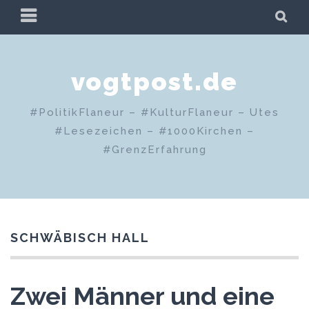
Zum
PRIMÄRES
SU
Inhalt
MENÜ
springen
vogtpost.de
#PolitikFlaneur – #KulturFlaneur – Utes
#Lesezeichen – #1000Kirchen –
#GrenzErfahrung
SCHWÄBISCH HALL
Zwei Männer und eine