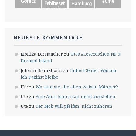
Görlitz
äume
Fehlbeset
Hamburg
zung für
das große
Glück
NEUESTE KOMMENTARE
Monika Lersmacher
zu
Utes #Lesezeichen Nr. 9:
Dreimal Island
Johann Brunkhorst
zu
Hubert Seiter: Warum
ich Pazifist bleibe
Ute
zu
Wo sind sie, die alten weisen Männer?
Ute
zu
Eine Aura kann man nicht ausstellen
Ute
zu
Der Mob will pfeifen, nicht zuhören