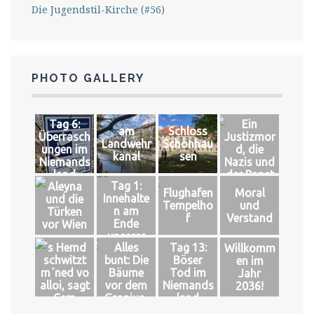
Die Jugendstil-Kirche (#56)
PHOTO GALLERY
Tag 6:
Ein
am
Schloss
Überrasch
Justizmor
Landwehr
Schönhau
ungen im
d, die
kanal
sen
Niemands
Nazis und
land
der Papst
Tag 1:
Aleyna
Flughafen
Moral
Innehalte
und die
Tempelho
und
n am
Türken
f
Verstand
Ende
vor Wien
unserer
´s Hemd
Alles
Tag 13:
Willkomm
Welt
schwitzt
bunt: Die
Böser
en im
m´ned vo
Bäume
Tod im
Jahr
alloi, sagt
vor dem
Niemands
2036!
Cem
Gropius-
land
Bau