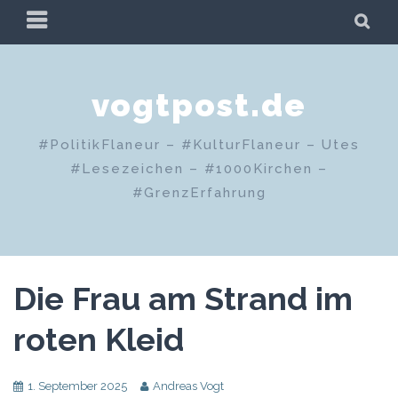
Zum
PRIMÄRES
SU
Inhalt
MENÜ
springen
vogtpost.de
#PolitikFlaneur – #KulturFlaneur – Utes
#Lesezeichen – #1000Kirchen –
#GrenzErfahrung
Die Frau am Strand im
roten Kleid
1. September 2025
Andreas Vogt