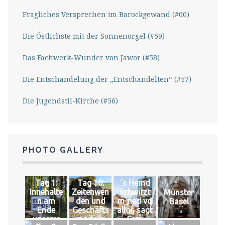
Fragliches Versprechen im Barockgewand (#60)
Die Östlichste mit der Sonnenorgel (#59)
Das Fachwerk-Wunder von Jawor (#58)
Die Entschandelung der „Entschandelten“ (#57)
Die Jugendstil-Kirche (#56)
PHOTO GALLERY
Tag 1:
Tag 10:
´s Hemd
Innehalte
Zeitenwen
schwitzt
Münster
n am
den und
m´ned vo
Basel
Ende
Geschäfts
alloi, sagt
unserer
modelle
Cem