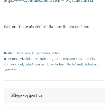
https://www.youtube.com/watch?v=NQE4u9VnHYM
Weitere Texte als
#Politikflaneur finden Sie hier.
#PolitikFlaneur
,
Allgemeines
,
Politik
Antonio Vivaldi
,
Atomkraft
,
August
,
Beethoven
,
Gaskrise
,
Hitze
,
Klimawandel
,
Lale Andersen
,
Lilie Marleen
,
Rudi Carell
,
Schubert
,
Sommer