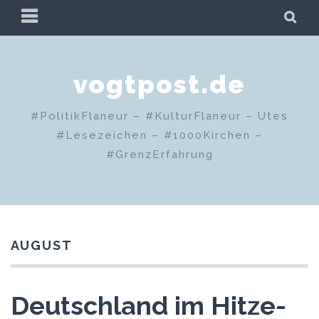
Zum
PRIMÄRES
SU
Inhalt
MENÜ
springen
vogtpost.de
#PolitikFlaneur – #KulturFlaneur – Utes
#Lesezeichen – #1000Kirchen –
#GrenzErfahrung
AUGUST
Deutschland im Hitze-